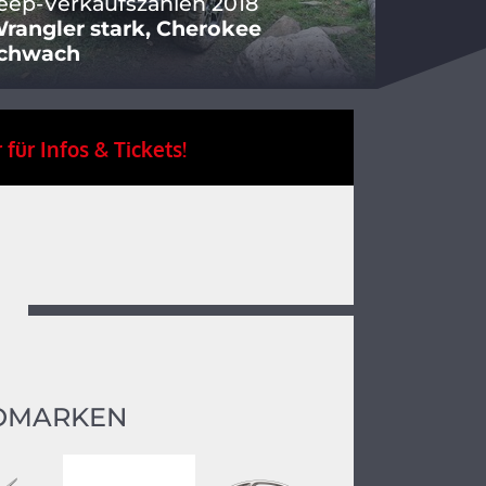
eep-Verkaufszahlen 2018
rangler stark, Cherokee
chwach
 für Infos & Tickets!
OMARKEN