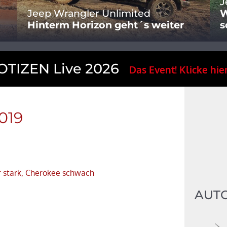
J
Jeep Wrangler Unlimited
W
Hinterm Horizon geht´s weiter
s
TIZEN Live 2026
Das Event! Klicke hier
019
r stark, Cherokee schwach
AUT