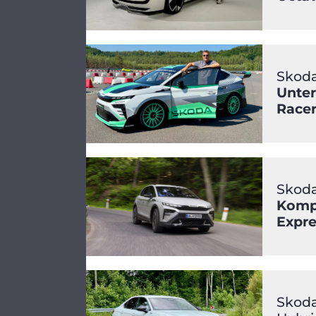
Skoda
Unter
Race
Skoda
Kompa
Expre
Skoda