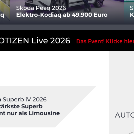
Skoda Peaq 2026
S
oq
Elektro-Kodiaq ab 49.900 Euro
K
TIZEN Live 2026
Das Event! Klicke hier
 Superb iV 2026
tärkste Superb
 nur als Limousine
AUT