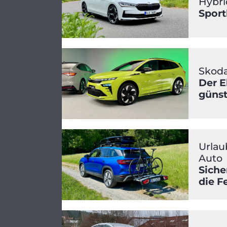
Hybri
Sport
Skoda
Der E
günst
Urlau
Auto
Siche
die F