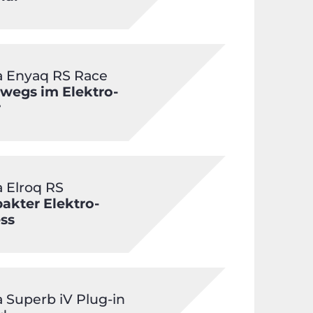
 Enyaq RS Race
wegs im Elektro-
r
 Elroq RS
kter Elektro-
ss
 Superb iV Plug-in