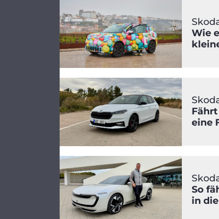
Skoda
Wie e
klein
Skoda
Fährt
eine 
Skoda
So fä
in di