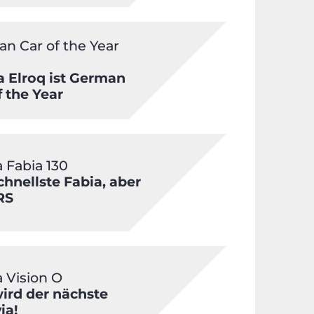
n Car of the Year
 Elroq ist German
f the Year
 Fabia 130
chnellste Fabia, aber
RS
 Vision O
ird der nächste
ia!