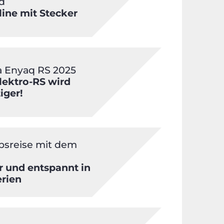
d
line mit Stecker
 Enyaq RS 2025
lektro-RS wird
iger!
bsreise mit dem
r und entspannt in
erien