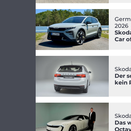
Germa
2026
Skoda
Car o
Skoda
Der s
kein 
Skoda
Das w
Octav