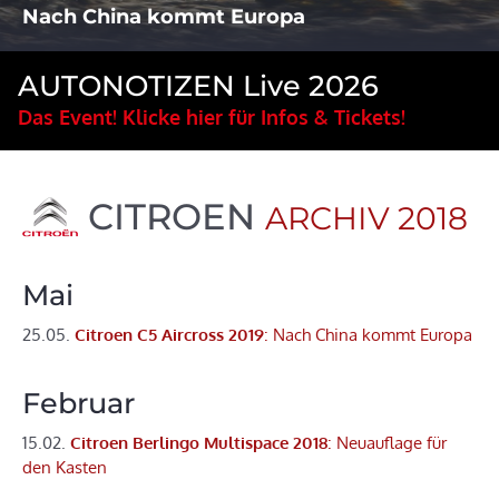
Nach China kommt Europa
AUTONOTIZEN Live 2026
Das Event! Klicke hier für Infos & Tickets!
CITROEN
ARCHIV 2018
Mai
25.05.
Citroen C5 Aircross 2019
: Nach China kommt Europa
Februar
15.02.
Citroen Berlingo Multispace 2018
: Neuauflage für
den Kasten