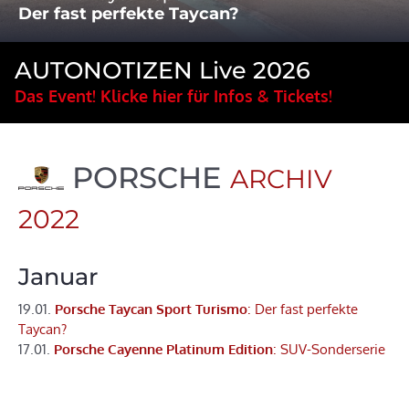
Der fast perfekte Taycan?
AUTONOTIZEN Live 2026
Das Event! Klicke hier für Infos & Tickets!
PORSCHE
ARCHIV
2022
Januar
19.01.
Porsche Taycan Sport Turismo
: Der fast perfekte
Taycan?
17.01.
Porsche Cayenne Platinum Edition
: SUV-Sonderserie