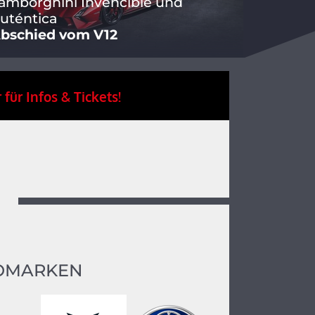
amborghini Invencible und
uténtica
bschied vom V12
 für Infos & Tickets!
OMARKEN