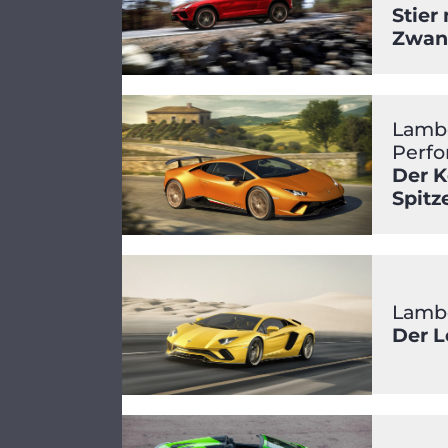
Stier
Zwan
Lambo
Perf
Der K
Spitz
Lambo
Der L