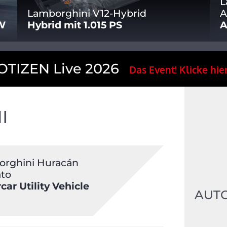
L
Lamborghini V12-Hybrid
A
kW
Hybrid mit 1.015 PS
A
TIZEN Live 2026
Das Event! Klicke hier
I
rghini Huracán
ato
car Utility Vehicle
AUT