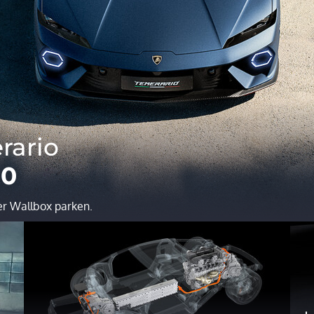
rario
10
r Wallbox parken.