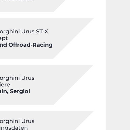
rghini Urus ST-X
ept
nd Offroad-Racing
rghini Urus
iere
hin, Sergio!
rghini Urus
ungsdaten