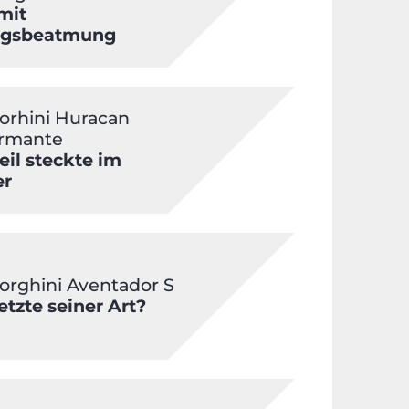
 mit
gsbeatmung
rhini Huracan
ormante
eil steckte im
er
rghini Aventador S
etzte seiner Art?