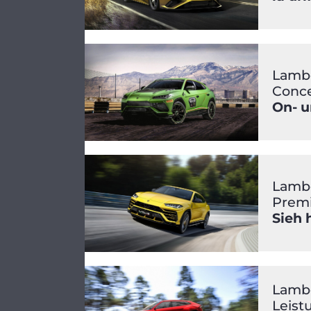
Lambo
Conc
On- u
Lambo
Prem
Sieh 
Lambo
Leist