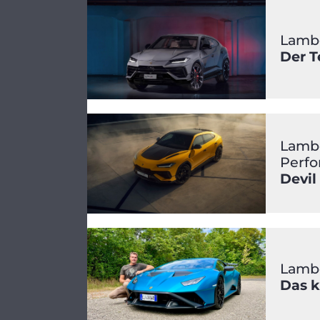
Lambo
Der T
Lambo
Perf
Devil
Lambo
Das k