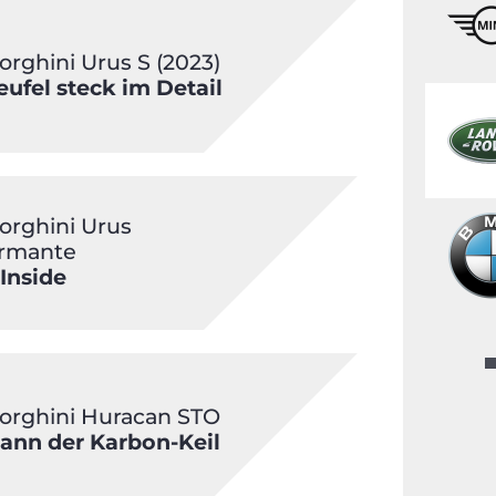
rghini Urus S (2023)
eufel steck im Detail
rghini Urus
ormante
 Inside
rghini Huracan STO
ann der Karbon-Keil