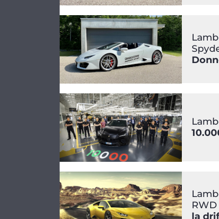
Lambo
Spyd
Donne
Lambo
10.00
Lambo
RWD
la dr