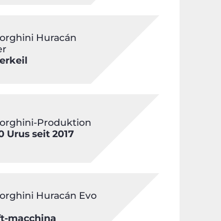
rghini Huracán
er
rkeil
rghini-Produktion
0 Urus seit 2017
rghini Huracán Evo
ift-macchina