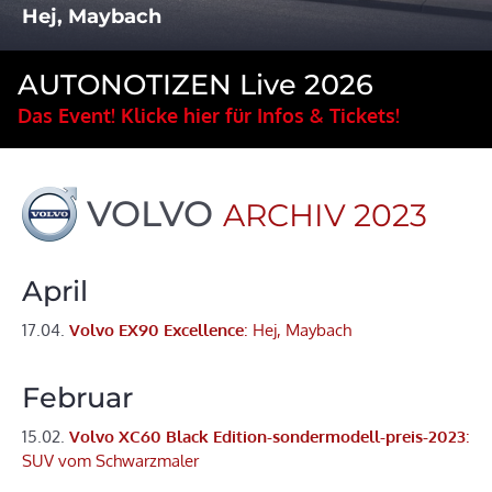
Hej, Maybach
AUTONOTIZEN Live 2026
Das Event! Klicke hier für Infos & Tickets!
VOLVO
ARCHIV 2023
April
17.04.
Volvo EX90 Excellence
: Hej, Maybach
Februar
15.02.
Volvo XC60 Black Edition-sondermodell-preis-2023
:
SUV vom Schwarzmaler