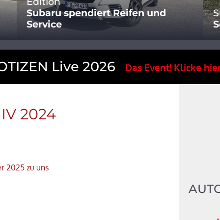
Edition
Subaru spendiert Reifen und
S
Service
S
TIZEN Live 2026
Das Event! Klicke hier
IV 2024
r 2025 zu uns
AUT