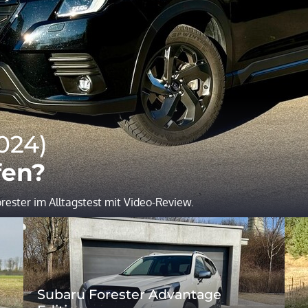
024)
fen?
rester im Alltagstest mit Video-Review.
Subaru Forester Advantage