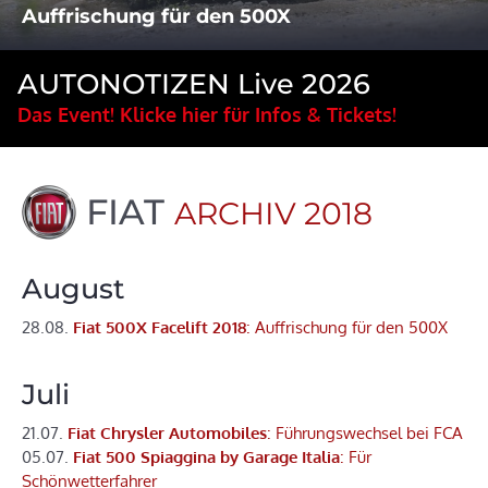
Auffrischung für den 500X
AUTONOTIZEN Live 2026
Das Event! Klicke hier für Infos & Tickets!
FIAT
ARCHIV 2018
August
28.08.
Fiat 500X Facelift 2018
: Auffrischung für den 500X
Juli
21.07.
Fiat Chrysler Automobiles
: Führungswechsel bei FCA
05.07.
Fiat 500 Spiaggina by Garage Italia
: Für
Schönwetterfahrer