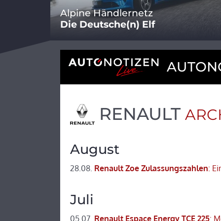
Alpine Händlernetz
Die Deutsche(n) Elf
AUTONO
RENAULT
ARCH
August
28.08.
Renault Zoe Zulassungszahlen
: E
Juli
05.07.
Renault Espace Energy TCE 225
: M