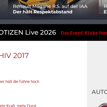
Renault Mégane R.S. auf der IAA
R
Der hält Respektabstand
E
TIZEN Live 2026
Das Event! Klicke hier
IV 2017
iner hält die Fahne hoch
AUT
ehr Kraft, mehr Durst