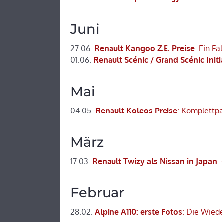
Juni
27.06.
Renault Kangoo Z.E. Preise
: Ein Fa
01.06.
Renault Scénic / Grand Scénic Initi
Mai
04.05.
Renault Koleos Preise
: Komplettp
März
17.03.
Renault Twizy als Nissan in Japan
:
Februar
28.02.
Alpine A110: erste Fotos
: Die Wied