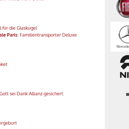
ll für die Glaskugel
ale Paris
: Familientransporter Deluxe
aket
 Gott sei Dank Allianz-gesichert.
ergeburt