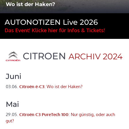
Wo ist der Haken?
AUTONOTIZEN Live 2026
Das Event! Klicke hier für Infos & Tickets!
CITROEN
ARCHIV 2024
Juni
03.06.
Citroën ë-C3
: Wo ist der Haken?
Mai
29.05.
Citroën C3 PureTech 100
: Nur günstig, oder auch
gut?