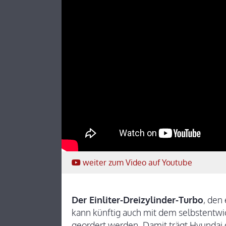
weiter
zum Video
auf Youtube
Der Einliter-Dreizylinder-Turbo
, den
kann künftig auch mit dem selbstentw
geordert werden. Damit trägt Hyundai