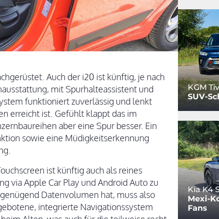
hgerüstet. Auch der i20 ist künftig, je nach
KGM Tiv
enausstattung, mit Spurhalteassistent und
SUV-Sc
stem funktioniert zuverlässig und lenkt
n erreicht ist. Gefühlt klappt das im
ernbaureihen aber eine Spur besser. Ein
nktion sowie eine Müdigkeitserkennung
ng.
ouchscreen ist künftig auch als reines
 via Apple Car Play und Android Auto zu
Kia K4
nd genügend Datenvolumen hat, muss also
Mexi-Ko
gebotene, integrierte Navigationssystem
Fans