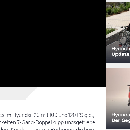
Hyundai
Update 
 es im Hyundai i20 mit 100 und 120 PS gibt,
Hyundai
Der Ge
ickelten 7-Gang-Doppelkupplungsgetriebe
 dem Kundeninteresse Rechnung, die beim