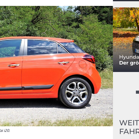
Hyundai
Der grö
WEIT
FAHR
i i20.