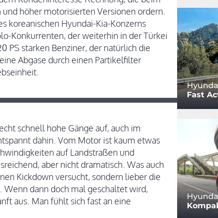
n und höher motorisierten Versionen ordern.
es koreanischen Hyundai-Kia-Konzerns
lo-Konkurrenten, der weiterhin in der Türkei
0 PS starken Benziner, der natürlich die
ine Abgase durch einen Partikelfilter
ebseinheit.
Hyundai
Fast Ac
echt schnell hohe Gänge auf, auch im
entspannt dahin. Vom Motor ist kaum etwas
schwindigkeiten auf Landstraßen und
sreichend, aber nicht dramatisch. Was auch
einen Kickdown versucht, sondern lieber die
Wenn dann doch mal geschaltet wird,
Hyundai
ft aus. Man fühlt sich fast an eine
Kompak