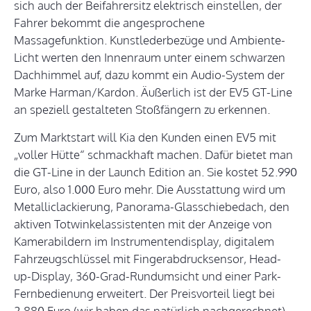
sich auch der Beifahrersitz elektrisch einstellen, der
Fahrer bekommt die angesprochene
Massagefunktion. Kunstlederbezüge und Ambiente-
Licht werten den Innenraum unter einem schwarzen
Dachhimmel auf, dazu kommt ein Audio-System der
Marke Harman/Kardon. Äußerlich ist der EV5 GT-Line
an speziell gestalteten Stoßfängern zu erkennen.
Zum Marktstart will Kia den Kunden einen EV5 mit
„voller Hütte“ schmackhaft machen. Dafür bietet man
die GT-Line in der Launch Edition an. Sie kostet 52.990
Euro, also 1.000 Euro mehr. Die Ausstattung wird um
Metalliclackierung, Panorama-Glasschiebedach, den
aktiven Totwinkelassistenten mit der Anzeige von
Kamerabildern im Instrumentendisplay, digitalem
Fahrzeugschlüssel mit Fingerabdrucksensor, Head-
up-Display, 360-Grad-Rundumsicht und einer Park-
Fernbedienung erweitert. Der Preisvorteil liegt bei
2.880 Euro (wir haben das natürlich nachgerechnet).