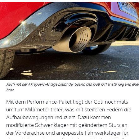
Auch mit der Akrapovic-Anlage bleibt der Sound des Golf GTI anständig und eher
brav.
Mit dem Performance-Paket liegt der Golf nochmals
um fünf Millimeter tiefer, was mit steiferen Federn die
Aufbaubewegungen reduziert. Dazu kommen
modifizierte Schwenklager mit geändertem Sturz an
der Vorderachse und angepasste Fahrwerkslager für