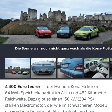
Die Sonne war noch nicht ganz wach als die Kona-Flotte
4.400 Euro teurer
ist der Hyundai Kona Elektro mit
64 kWh Speicherkapazität im Akku und 482 Kilometer
Reichweite. Dazu gibt es einen 150 kW (204 PS)
starken Elektromotor, der wie im schwächeren Modell
die Vorderräder antreibt. Allradantrieb wie beim