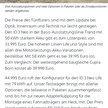
Drei Ausstattungslinien und viele Optionen in Paketen oder als Einzelpositionen
werden angeboten.
Die Preise des Fünftürers sind mit dem Update bei
Optik, Innenraum und Technik nur leicht gestiegen.
Den ID.3 Neo in der Basis-Ausstattungslinie Trend mit
50 kWh starkem Akku gibt es zum Listenpreis von
33.995 Euro. Die höheren Linien Life und Style sind mit
allen drei Motorleistungs-Akku-Variationen
bestellbar. Mit 58 kWh geht es bei 39.195 Euro los.
Zum Vergleich: Der weitestgehend baugleiche Cupra
Born kostet ab 39.990 Euro.
44.995 Euro ruft der Konfigurator für den ID.3 Neo Life
mit 79 kWh auf. Unser Testwagen bringt mit allerlei
Optionen, die teilweise in Paketen zusammengefasst
sind, bis hin zur neuen Adapterkupplung für die
Montage eines Fahrradträgers am Heck, mit. Der Preis
steigt somit auf üppige 50.760 Euro. Noch vor Ende