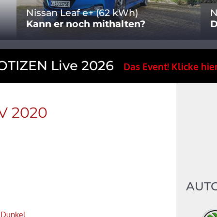
Nissan Leaf e+ (62 kWh)
N
Kann er noch mithalten?
D
TIZEN Live 2026
Das Event! Klicke hier
V 2020
AUT
s Dunkel