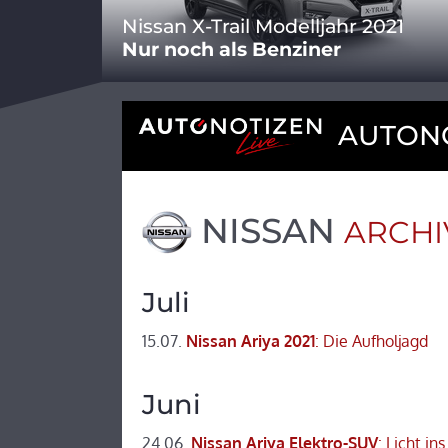
Nissan X-Trail Modelljahr 2021
Nur noch als Benziner
AUTONO
NISSAN
ARCHI
Juli
15.07.
Nissan Ariya 2021
: Die Aufholjagd
Juni
24.06.
Nissan Ariya Elektro-SUV
: Licht in