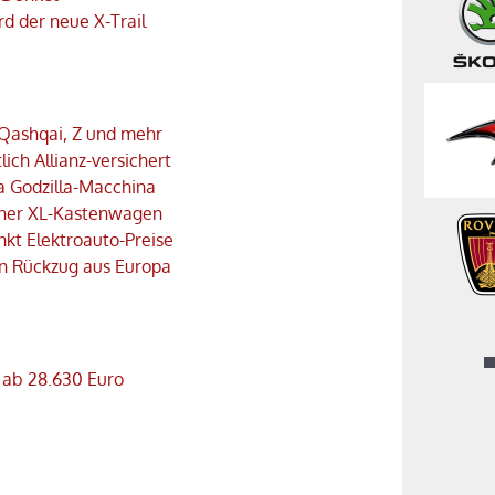
rd der neue X-Trail
 Qashqai, Z und mehr
lich Allianz-versichert
la Godzilla-Macchina
scher XL-Kastenwagen
nkt Elektroauto-Preise
in Rückzug aus Europa
o ab 28.630 Euro