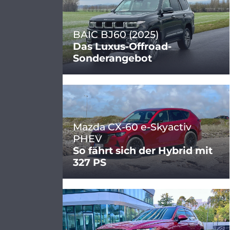
BAIC BJ60 (2025)
Das Luxus-Offroad-
Sonderangebot
Mazda CX-60 e-Skyactiv
PHEV
So fährt sich der Hybrid mit
327 PS