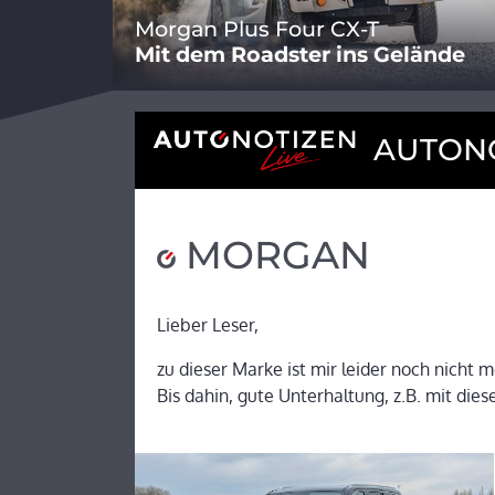
Morgan Plus Four CX-T
Mit dem Roadster ins Gelände
AUTONO
MORGAN
Lieber Leser,
zu dieser Marke ist mir leider noch nicht m
Bis dahin, gute Unterhaltung, z.B. mit dies