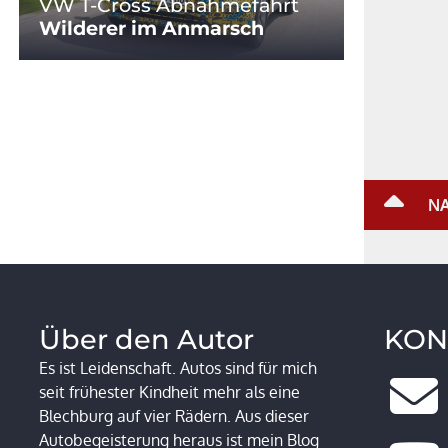
VW T-Cross Abnahmefahrt
Wilderer im Anmarsch
NA
Über den Autor
KON
Es ist Leidenschaft. Autos sind für mich
seit frühester Kindheit mehr als eine
Blechburg auf vier Rädern. Aus dieser
Autobegeisterung heraus ist mein Blog