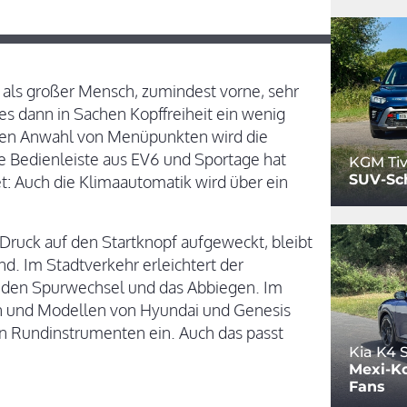
n als großer Mensch, zumindest vorne, sehr
 es dann in Sachen Kopffreiheit ein wenig
kten Anwahl von Menüpunkten wird die
re Bedienleiste aus EV6 und Sportage hat
KGM Tiv
SUV-Sc
et: Auch die Klimaautomatik wird über ein
Druck auf den Startknopf aufgeweckt, bleibt
und. Im Stadtverkehr erleichtert der
e den Spurwechsel und das Abbiegen. Im
 und Modellen von Hyundai und Genesis
en Rundinstrumenten ein. Auch das passt
Kia K4
Mexi-Ko
Fans