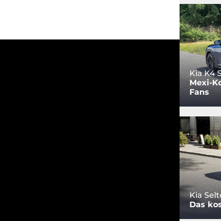
Kia K4
Mexi-Ko
Fans
Kia Sel
Das kos