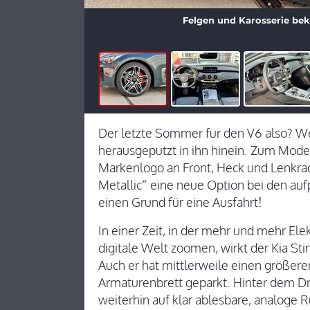
Felgen und Karosserie be
Der letzte Sommer für den V6 also? Wenn
herausgeputzt in ihn hinein. Zum Model
Markenlogo an Front, Heck und Lenkrad
Metallic“ eine neue Option bei den aufp
einen Grund für eine Ausfahrt!
In einer Zeit, in der mehr und mehr Ele
digitale Welt zoomen, wirkt der Kia Sti
Auch er hat mittlerweile einen größere
Armaturenbrett geparkt. Hinter dem Dr
weiterhin auf klar ablesbare, analoge