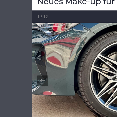
Neues Make-up für
1
/
12