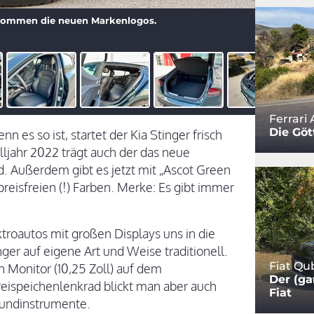
kommen die neuen Markenlogos.
Ferrari 
Die Göt
 es so ist, startet der Kia Stinger frisch
ljahr 2022 trägt auch der das neue
. Außerdem gibt es jetzt mit „Ascot Green
reisfreien (!) Farben. Merke: Es gibt immer
ktroautos mit großen Displays uns in die
nger auf eigene Art und Weise traditionell.
Fiat Qu
n Monitor (10,25 Zoll) auf dem
Der (ga
eispeichenlenkrad blickt man aber auch
Fiat
 Rundinstrumente.