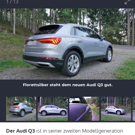
1
/
13
Florettsilber steht dem neuen Audi Q3 gut.
Der Audi Q3
ist in seiner zweiten Modellgeneration