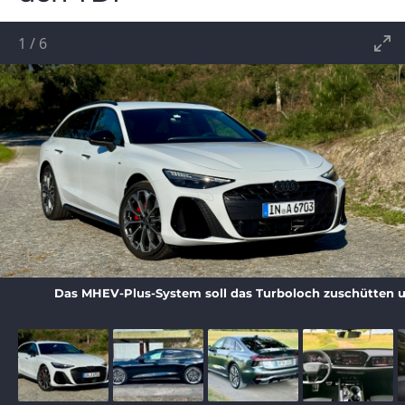
1
/
6
Das MHEV-Plus-System soll das Turboloch zuschütten un