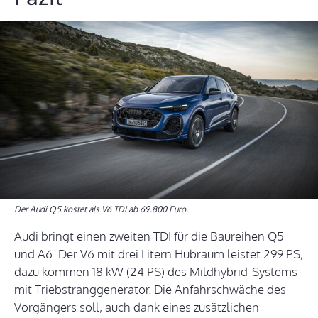
Der Audi Q5 kostet als V6 TDI ab 69.800 Euro.
Audi bringt einen zweiten TDI für die Baureihen Q5
und A6. Der V6 mit drei Litern Hubraum leistet 299 PS,
dazu kommen 18 kW (24 PS) des Mildhybrid-Systems
mit Triebstranggenerator. Die Anfahrschwäche des
Vorgängers soll, auch dank eines zusätzlichen