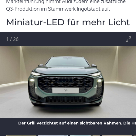
Markteinführung nimmt Audi zudem eine zusätzliche
Q3-Produktion im Stammwerk Ingolstadt auf.
Miniatur-LED für mehr Licht
1
/
26
Der Grill verzichtet auf einen sichtbaren Rahmen. Die H