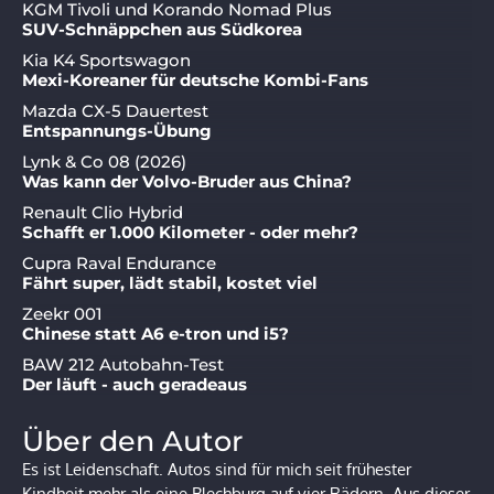
KGM Tivoli und Korando Nomad Plus
SUV-Schnäppchen aus Südkorea
Kia K4 Sportswagon
Mexi-Koreaner für deutsche Kombi-Fans
Mazda CX-5 Dauertest
Entspannungs-Übung
Lynk & Co 08 (2026)
Was kann der Volvo-Bruder aus China?
Renault Clio Hybrid
Schafft er 1.000 Kilometer - oder mehr?
Cupra Raval Endurance
Fährt super, lädt stabil, kostet viel
Zeekr 001
Chinese statt A6 e-tron und i5?
BAW 212 Autobahn-Test
Der läuft - auch geradeaus
Über den Autor
Es ist Leidenschaft. Autos sind für mich seit frühester
Kindheit mehr als eine Blechburg auf vier Rädern. Aus dieser