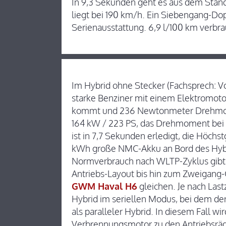
In 9,3 Sekunden geht es aus dem Stand
liegt bei 190 km/h. Ein Siebengang-Do
Serienausstattung. 6,9 l/100 km verbra
Im Hybrid ohne Stecker (Fachsprech: Vol
starke Benziner mit einem Elektromotor
kommt und 236 Newtonmeter Drehmomen
164 kW / 223 PS, das Drehmoment bei
ist in 7,7 Sekunden erledigt, die Höchs
kWh große NMC-Akku an Bord des Hybri
Normverbrauch nach WLTP-Zyklus gibt d
Antriebs-Layout bis hin zum Zweigang-
GWM Haval H6
gleichen. Je nach Las
Hybrid im seriellen Modus, bei dem der 
als paralleler Hybrid. In diesem Fall wi
Verbrennungsmotor zu den Antriebsräde