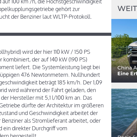
 auf 100 km /h, die Höchstgeschwindigkeit
WEIT
ppelkupplungsgetriebe gehört zur
ucht der Benziner laut WLTP-Protokoll.
lhybrid) wird der hier 110 kW / 150 PS
 kombiniert, der auf 140 kW (190 PS)
t liefert. Die Systemleistung liegt bei
China A
Eine Er
 üppigen 476 Newtonmetern. Nullhundert
tgeschwindigkeit beträgt 185 km/h. Der 1,09
d wird während der Fahrt geladen, den
er Hersteller mit 5,1 l/100 km an. Das
Getriebe dürfte der Architektur im größeren
tzustand und Geschwindigkeit arbeitet der
Benziner als Stromlieferant arbeitet, oder
rd ein direkter Durchgriff vom
rn hergestellt.