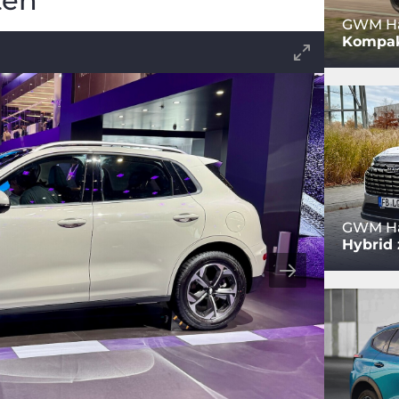
ten
GWM Hav
Kompak
GWM Ha
Hybrid