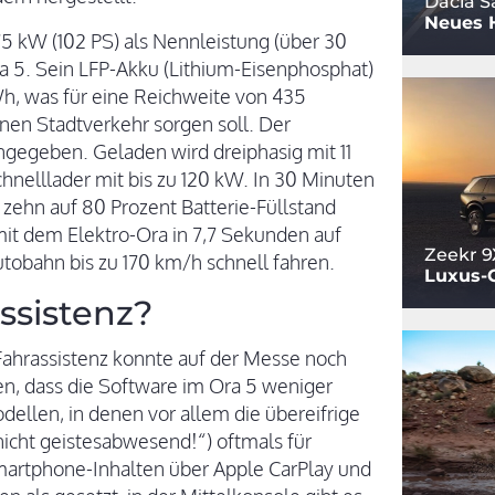
Dacia S
Neues 
75 kW (102 PS) als Nennleistung (über 30
a 5. Sein LFP-Akku (Lithium-Eisenphosphat)
Wh, was für eine Reichweite von 435
nen Stadtverkehr sorgen soll. Der
gegeben. Geladen wird dreiphasig mit 11
nelllader mit bis zu 120 kW. In 30 Minuten
zehn auf 80 Prozent Batterie-Füllstand
 mit dem Elektro-Ora in 7,7 Sekunden auf
Zeekr 9
obahn bis zu 170 km/h schnell fahren.
Luxus-
ssistenz?
Fahrassistenz konnte auf der Messe noch
fen, dass die Software im Ora 5 weniger
odellen, in denen vor allem die übereifrige
icht geistesabwesend!“) oftmals für
Smartphone-Inhalten über Apple CarPlay und