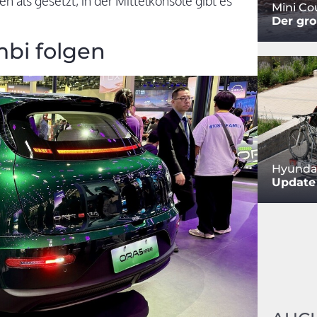
en als gesetzt, in der Mittelkonsole gibt es
Mini C
Der gro
bi folgen
Hyundai
Update 