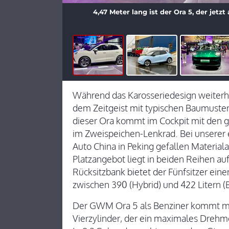
4,47 Meter lang ist der Ora 5, der jetz
Während das Karosseriedesign weiterhin 
dem Zeitgeist mit typischen Baumuster
dieser Ora kommt im Cockpit mit den 
im Zweispeichen-Lenkrad. Bei unserer
Auto China in Peking gefallen Material
Platzangebot liegt in beiden Reihen a
Rücksitzbank bietet der Fünfsitzer eine
zwischen 390 (Hybrid) und 422 Litern (B
Der GWM Ora 5 als Benziner kommt mit 
Vierzylinder, der ein maximales Dreh