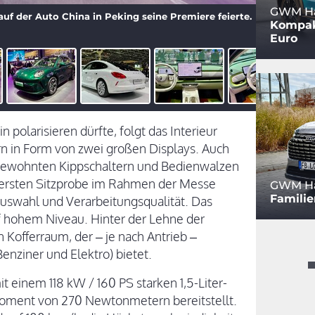
GWM Hav
t auf der Auto China in Peking seine Premiere feierte.
Kompakt
Euro
polarisieren dürfte, folgt das Interieur
n in Form von zwei großen Displays. Auch
gewohnten Kippschaltern und Bedienwalzen
 ersten Sitzprobe im Rahmen der Messe
GWM Ha
Familie
auswahl und Verarbeitungsqualität. Das
uf hohem Niveau. Hinter der Lehne der
n Kofferraum, der – je nach Antrieb –
enziner und Elektro) bietet.
einem 118 kW / 160 PS starken 1,5-Liter-
moment von 270 Newtonmetern bereitstellt.