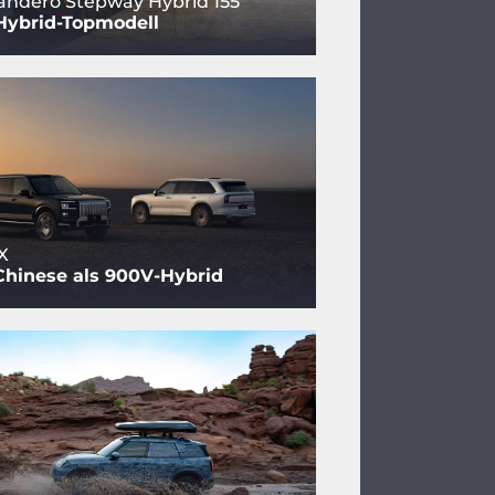
andero Stepway Hybrid 155
Hybrid-Topmodell
X
Chinese als 900V-Hybrid