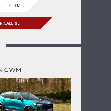
zeit:
5:51 Min.
R GALERIE
R GWM