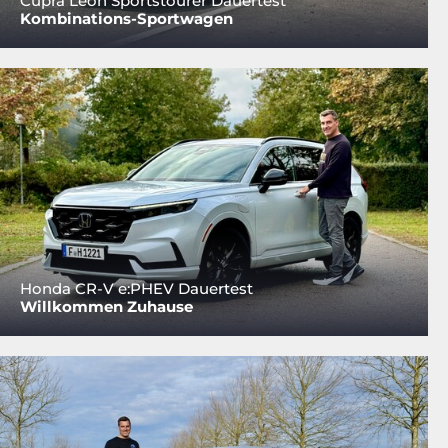
Cupra Leon Sportstourer Dauertest
Kombinations-Sportwagen
Honda CR-V e:PHEV Dauertest
Willkommen Zuhause