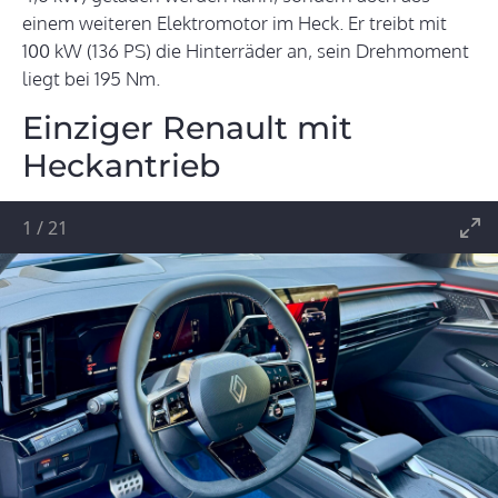
einem weiteren Elektromotor im Heck. Er treibt mit
100 kW (136 PS) die Hinterräder an, sein Drehmoment
liegt bei 195 Nm.
Einziger Renault mit
Heckantrieb
1
/
21