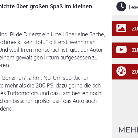
chichte über großen Spaß im kleinen
Lese
ZU
ind: Bilde Dir erst ein Urteil über eine Sache,
schmeckt kein Tofu“ gilt erst, wenn man
d weil Irren menschlich ist, gibt der Autor
ZU
r einem gewaltigen Irrtum aufgesessen zu
eren.
ZU
g-Benziner? Ja hm. Nö. Um sportlichen
te mehr als die 200 PS, dazu gerne die ach
s Turbomotors und dazu am besten noch
 ein bisschen größer darf das Auto auch
adend.
MEH