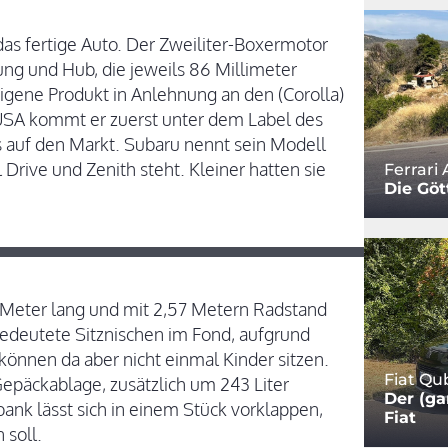
 das fertige Auto. Der Zweiliter-Boxermotor
g und Hub, die jeweils 86 Millimeter
igene Produkt in Anlehnung an den (Corolla)
USA kommt er zuerst unter dem Label des
s auf den Markt. Subaru nennt sein Modell
Drive und Zenith steht. Kleiner hatten sie
Ferrari 
Die Göt
Meter lang und mit 2,57 Metern Radstand
gedeutete Sitznischen im Fond, aufgrund
 können da aber nicht einmal Kinder sitzen.
Fiat Qu
epäckablage, zusätzlich um 243 Liter
Der (ga
ank lässt sich in einem Stück vorklappen,
Fiat
 soll.