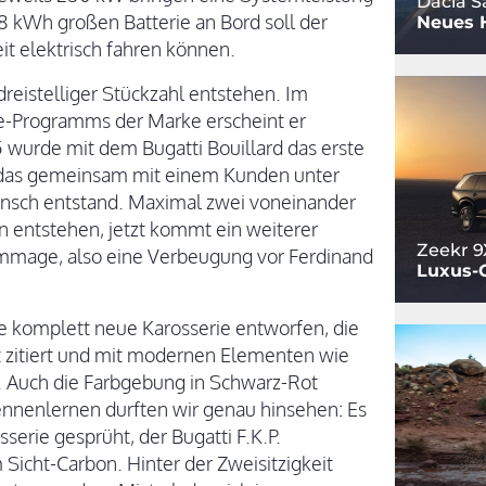
Dacia S
,8 kWh großen Batterie an Bord soll der
Neues 
it elektrisch fahren können.
 dreistelliger Stückzahl entstehen. Im
re-Programms der Marke erscheint er
wurde mit dem Bugatti Bouillard das erste
t, das gemeinsam mit einem Kunden unter
ünsch entstand. Maximal zwei voneinander
n entstehen, jetzt kommt ein weiterer
Zeekr 9
Hommage, also eine Verbeugung vor Ferdinand
Luxus-
ne komplett neue Karosserie entworfen, die
 zitiert und mit modernen Elementen wie
. Auch die Farbgebung in Schwarz-Rot
ennenlernen durften wir genau hinsehen: Es
serie gesprüht, der Bugatti F.K.P.
icht-Carbon. Hinter der Zweisitzigkeit