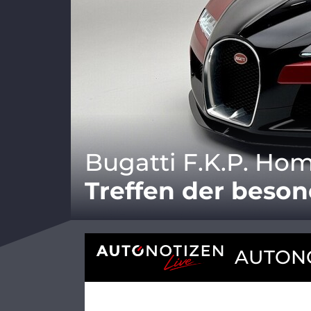
Bugatti F.K.P. H
Treffen der beson
AUTONO