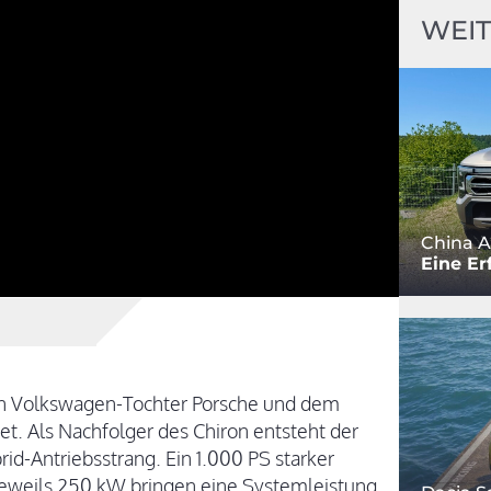
WEIT
China A
Eine Er
von Volkswagen-Tochter Porsche und dem
t. Als Nachfolger des Chiron entsteht der
id-Antriebsstrang. Ein 1.000 PS starker
jeweils 250 kW bringen eine Systemleistung