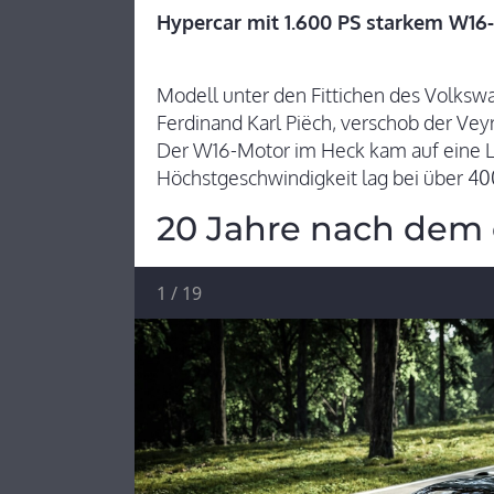
Hypercar mit 1.600 PS starkem W16-
Modell unter den Fittichen des Volks
Ferdinand Karl Piëch, verschob der Ve
Der W16-Motor im Heck kam auf eine Le
Höchstgeschwindigkeit lag bei über 4
20 Jahre nach dem 
1
/
19