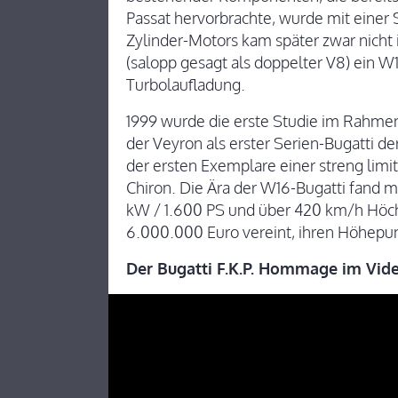
Passat hervorbrachte, wurde mit einer Sk
Zylinder-Motors kam später zwar nicht 
(salopp gesagt als doppelter V8) ein W
Turbolaufladung.
1999 wurde die erste Studie im Rahme
der Veyron als erster Serien-Bugatti d
der ersten Exemplare einer streng limit
Chiron. Die Ära der W16-Bugatti fand mi
kW / 1.600 PS und über 420 km/h Höch
6.000.000 Euro vereint, ihren Höhepu
Der Bugatti F.K.P. Hommage im Vid