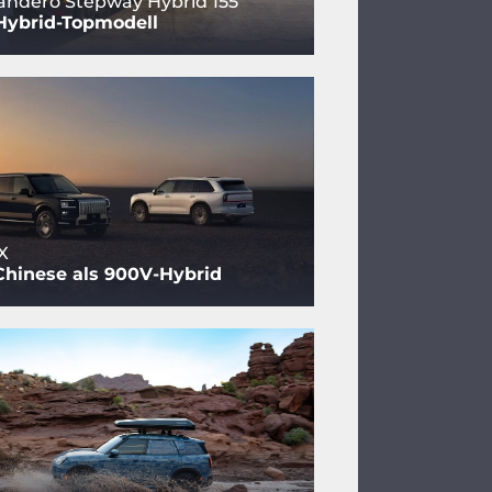
andero Stepway Hybrid 155
Hybrid-Topmodell
X
Chinese als 900V-Hybrid