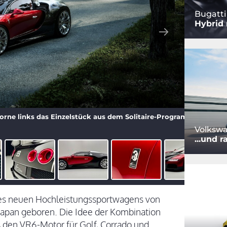
Bugatti
Hybrid 
orne links das Einzelstück aus dem Solitaire-Programm.
Volkswa
...und r
des neuen Hochleistungssportwagens von
 Japan geboren. Die Idee der Kombination
 den VR6-Motor für Golf, Corrado und