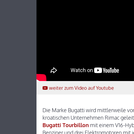
weiter
zum Video
auf Youtube
Die Marke Bugatti wird mittlerweile 
kroatischen Unternehmen Rimac geleite
Bugatti Tourbillon
mit einem V16-Hybr
Benziner und drei Elektromotoren mit 