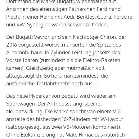
Dort stand die Marke Bugatti, wiederbelebt auf
Ansinnen des ehemaligen Patriarchen Ferdinand
Piëch, in einer Reihe mit Audi, Bentley, Cupra, Porsche
und VW. Synergien waren schwer zu finden.
Der Bugatti Veyron und sein Nachfolger Chiron, der
2016 vorgestellt wurde, markierten die Spitze des
Automobilbaus. 16 Zylinder. Leistung jenseits des
Vorstellbaren (zumindest bis die Elektro-Raketen
kamen). Gleichzeitig aber mutmaßlich voll
alltagstauglich. So hört man zumindest, die
ausführliche Testfahrt steht noch aus…
Das neue Hypercar von Bugatti wird wieder ein
Sportwagen. Der Antriebsstrang ist eine
Neuentwickung. Die Marke spricht von einem V16
anstelle des bisherigen 16-Zylinders mit W-Layout
(salopp gesagt aus zwei V8-Motoren kombiniert).
Ohne Elektrifizierung hat Mate Rimac das natürlich