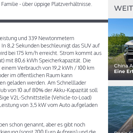
s Familie - über üppige Platzverhältnisse.
WEIT
 Leistung und 339 Newtonmetern
 In 8,2 Sekunden beschleunigt das SUV auf
ird bei 175 km/h erreicht. Strom kommt aus
) mit 80,6 kWh Speicherkapazität. Die
China A
 einem Verbrauch von 19,2 kWh / 100 km
Eine Er
oder im öffentlichen Raum kann
sen geladen werden. Am Schnelllader
ub von 10 auf 80% der Akku-Kapazität soll
ige V2L-Schnittstelle (Vehicle-to-Load)
 Leistung von 3,5 kW vom Auto aufgeladen
ben schon genannt, aber es gibt noch
ckierung (sonst 700 Euro Aufpreis) und die