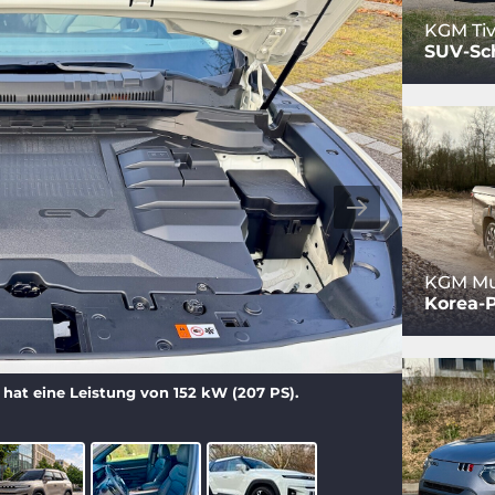
KGM Tiv
SUV-Sc
KGM Mu
Korea-
 hat eine Leistung von 152 kW (207 PS).