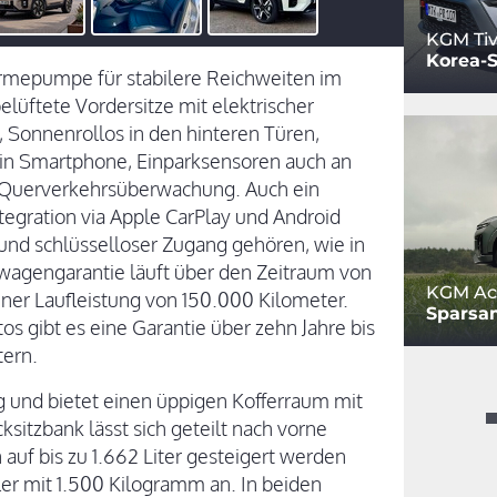
KGM Ti
Korea-S
rmepumpe für stabilere Reichweiten im
elüftete Vordersitze mit elektrischer
 Sonnenrollos in den hinteren Türen,
ein Smartphone, Einparksensoren auch an
t Querverkehrsüberwachung. Auch ein
egration via Apple CarPlay und Android
nd schlüsselloser Zugang gehören, wie in
wagengarantie läuft über den Zeitraum von
KGM Ac
einer Laufleistung von 150.000 Kilometer.
Sparsam
tos gibt es eine Garantie über zehn Jahre bis
tern.
g und bietet einen üppigen Kofferraum mit
sitzbank lässt sich geteilt nach vorne
f bis zu 1.662 Liter gesteigert werden
ler mit 1.500 Kilogramm an. In beiden