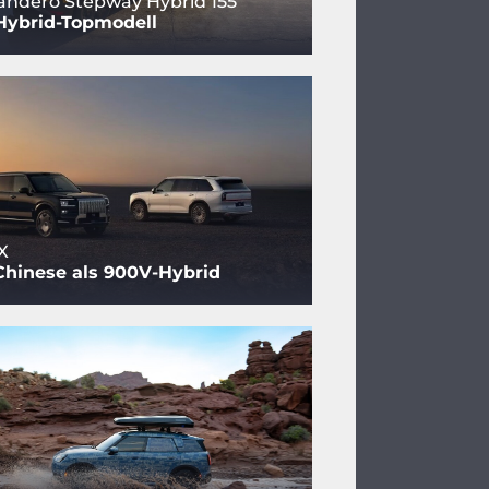
andero Stepway Hybrid 155
Hybrid-Topmodell
X
Chinese als 900V-Hybrid