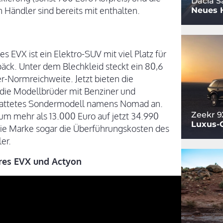
Dacia S
Händler sind bereits mit enthalten.
Neues 
 EVX ist ein Elektro-SUV mit viel Platz für
äck. Unter dem Blechkleid steckt ein 80,6
-Normreichweite. Jetzt bieten die
die Modellbrüder mit Benziner und
stattetes Sondermodell namens Nomad an.
Zeekr 9
um mehr als 13.000 Euro auf jetzt 34.990
Luxus-
die Marke sogar die Überführungskosten des
er.
rres EVX und Actyon