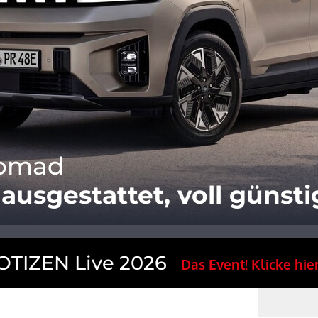
Nomad
lausgestattet, voll günsti
TIZEN Live 2026
Das Event! Klicke hier