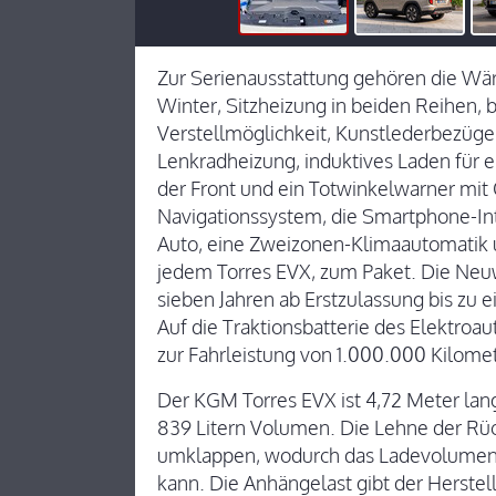
Zur Serienausstattung gehören die Wä
Winter, Sitzheizung in beiden Reihen, b
Verstellmöglichkeit, Kunstlederbezüge,
Lenkradheizung, induktives Laden für 
der Front und ein Totwinkelwarner mi
Navigationssystem, die Smartphone-Int
Auto, eine Zweizonen-Klimaautomatik u
jedem Torres EVX, zum Paket. Die Neu
sieben Jahren ab Erstzulassung bis zu 
Auf die Traktionsbatterie des Elektroau
zur Fahrleistung von 1.000.000 Kilome
Der KGM Torres EVX ist 4,72 Meter lan
839 Litern Volumen. Die Lehne der Rück
umklappen, wodurch das Ladevolumen au
kann. Die Anhängelast gibt der Herstel