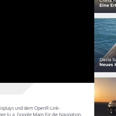
China A
Eine Er
Dacia S
Neues 
 Displays und dem OpenR-Link-
e (u.a. Google Maps für die Navigation,