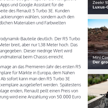
Zeekr 9
Apps und Google Assistant für die
Luxus-
Seite des Renault 5 Turbo 3E. Kunden
 Lackierungen wählen, sondern auch den
dlichen Materialien und Farbwelten
rodynamik-Bauteile deutlich. Der R5 Turbo
Meter breit, aber nur 1,38 Meter hoch. Das
 angegeben. Dieser niedrige Wert wird
undmaterial beim Chassis erreicht.
Mini C
Der gro
Hommage an das Premieren-Jahr des ersten R5
plare für Märkte in Europa, dem Nahen
. Ab sofort kann man den R5 Turbo 3E
 Exemplare ausgeliefert werden. Spätestens
nlage enden, Renault peilt einen Preis von
erung wird eine Anzahlung von 50.000 Euro