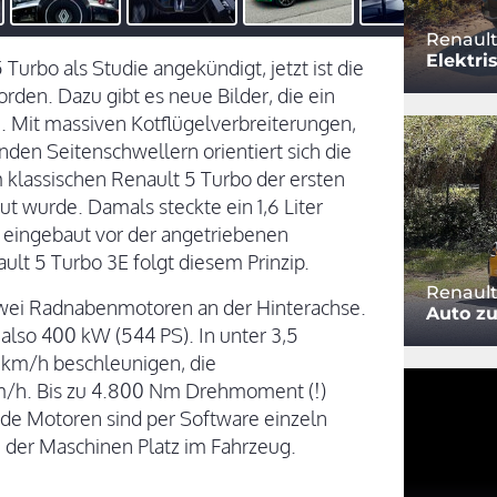
Renault
Elektri
urbo als Studie angekündigt, jetzt ist die
orden. Dazu gibt es neue Bilder, die ein
. Mit massiven Kotflügelverbreiterungen,
en Seitenschwellern orientiert sich die
klassischen Renault 5 Turbo der ersten
ut wurde. Damals steckte ein 1,6 Liter
s eingebaut vor der angetriebenen
t 5 Turbo 3E folgt diesem Prinzip.
Renault
wei Radnabenmotoren an der Hinterachse.
Auto z
also 400 kW (544 PS). In unter 3,5
0 km/h beschleunigen, die
km/h. Bis zu 4.800 Nm Drehmoment (!)
de Motoren sind per Software einzeln
 der Maschinen Platz im Fahrzeug.