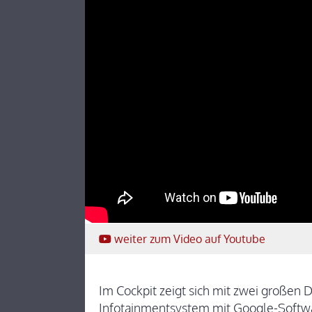
weiter
zum Video
auf Youtube
Im Cockpit zeigt sich mit zwei großen
Infotainmentsystem mit Google-Softwar