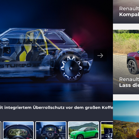
Renaul
Kompak
Renault
Lass di
mit integriertem Überrollschutz vor dem großen Kofferraum.