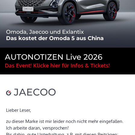
Omoda, Jaecoo und Exlantix
Das kostet der Omoda 5 aus China
AUTONOTIZEN Live 2026
Das Event! Klicke hier für Infos & Tickets!
JAECOO
Lieber Leser,
zu dieser Marke ist mir leider noch nicht mehr eingefallen.
Ich arbeite daran, versprochen!
Bis dahin, gute Unterhaltung, z.B. mit diesen Beiträgen: