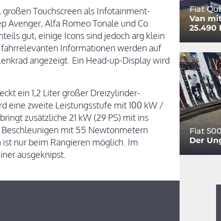
Fiat Qu
ll großen Touchscreen als Infotainment-
Van mit
eep Avenger, Alfa Romeo Tonale und Co.
25.490 
eils gut, einige Icons sind jedoch arg klein
e fahrrelevanten Informationen werden auf
Lenkrad angezeigt. Ein Head-up-Display wird
ckt ein 1,2 Liter großer Dreizylinder-
rd eine zweite Leistungsstufe mit 100 kW /
ringt zusätzliche 21 kW (29 PS) mit ins
im Beschleunigen mit 55 Newtonmetern
Fiat 50
Der Un
ist nur beim Rangieren möglich. Im
iner ausgeknipst.