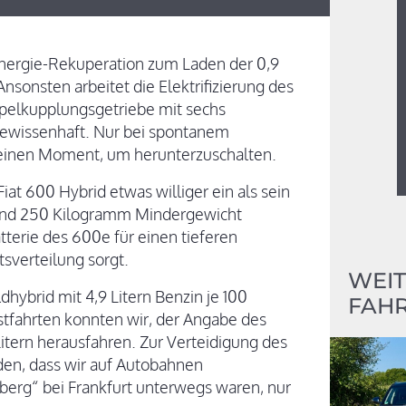
nergie-Rekuperation zum Laden der 0,9
nsonsten arbeitet die Elektrifizierung des
pelkupplungsgetriebe mit sechs
gewissenhaft. Nur bei spontanem
 einen Moment, um herunterzuschalten.
at 600 Hybrid etwas williger ein als sein
 rund 250 Kilogramm Mindergewicht
terie des 600e für einen tieferen
sverteilung sorgt.
WEIT
dhybrid mit 4,9 Litern Benzin je 100
FAHR
tfahrten konnten wir, der Angabe des
tern herausfahren. Zur Verteidigung des
en, dass wir auf Autobahnen
berg“ bei Frankfurt unterwegs waren, nur