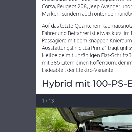
Corsa, Peugeot 208, Jeep Avenger und 
Marken, sondern auch unter den rundli
Auf das letzte Quäntchen Raumausnutz
Fahrer und Beifahrer ist etwas kurz, im
Passagiere mit dem knappen Knieraum 
Ausstattungslinie „La Prima“ trägt gri
Hellbeige mit unzähligen Fiat-Schriftz
mit 385 Litern einen Kofferraum, der i
Ladeabteil der Elektro-Variante.
Hybrid mit 100-PS-
1
/
13