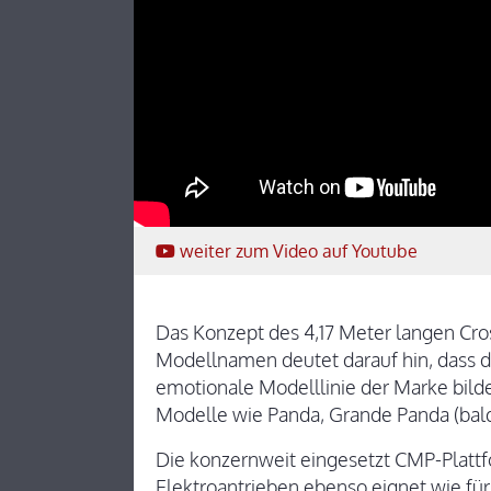
weiter
zum Video
auf Youtube
Das Konzept des 4,17 Meter langen Cros
Modellnamen deutet darauf hin, dass 
emotionale Modelllinie der Marke bild
Modelle wie Panda, Grande Panda (bald
Die konzernweit eingesetzt CMP-Plattfo
Elektroantrieben ebenso eignet wie für