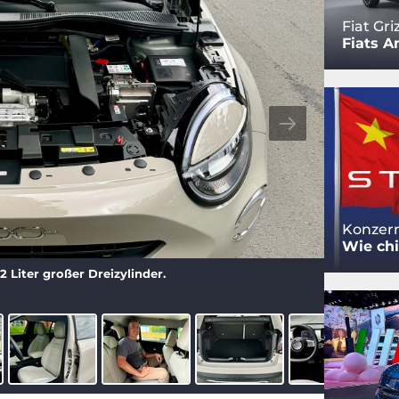
Fiat Gri
Fiats A
Konzern
Wie chi
,2 Liter großer Dreizylinder.