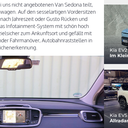
ei uns nicht angebotenen Van Sedona teilt,
ewagen. Auf den sesselartigen Vordersitzen
nach Jahreszeit oder Gusto Rücken und
Das Infotainment-System mit schön hoch
zielsicher zum Ankunftsort und gefällt mit
nder Fahrmanöver, Autobahnraststellen in
eichenerkennung.
Kia EV2
Im Klei
Kia EV5
Allrada