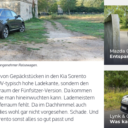
Mazda 
Entspa
s angenehmer Reisewagen.
 von Gepäckstücken in den Kia Sorento
SUV-typisch hohe Ladekante, sondern den
rraum der Fünfsitzer-Version. Da kommen
ie man hineinwuchten kann. Lademeistern
Kofferraum fehlt. Da im Dachhimmel auch
dies wohl gar nicht vorgesehen. Schade. Und
Lynk & 
ento sonst alles so gut passt und
Was ka