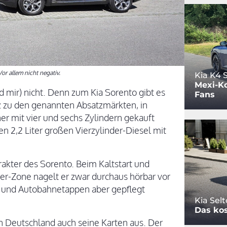
Vor allem nicht negativ.
Kia K4
Mexi-Ko
d mir) nicht. Denn zum Kia Sorento gibt es
Fans
 zu den genannten Absatzmärkten, in
er mit vier und sechs Zylindern gekauft
n 2,2 Liter großen Vierzylinder-Diesel mit
akter des Sorento. Beim Kaltstart und
r-Zone nagelt er zwar durchaus hörbar vor
en und Autobahnetappen aber gepflegt
Kia Sel
Das kos
in Deutschland auch seine Karten aus. Der