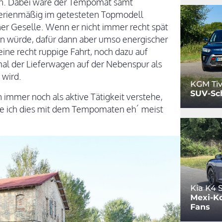
en. Dabei wäre der Tempomat samt
serienmäßig im getesteten Topmodell
icher Geselle. Wenn er nicht immer recht spät
n würde, dafür dann aber umso energischer
ine recht ruppige Fahrt, noch dazu auf
al der Lieferwagen auf der Nebenspur als
 wird.
KGM Tiv
SUV-Sc
immer noch als aktive Tätigkeit verstehe,
wie ich dies mit dem Tempomaten eh´ meist
Kia K4
Mexi-Ko
Fans