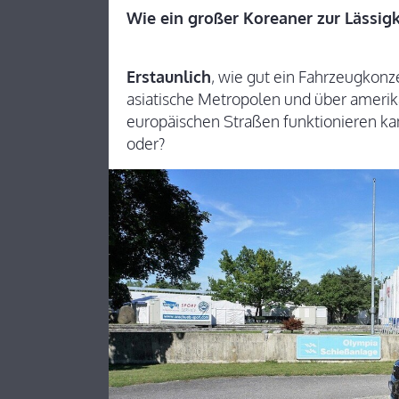
Wie ein großer Koreaner zur Lässigke
Erstaunlich
, wie gut ein Fahrzeugkonze
asiatische Metropolen und über amerik
europäischen Straßen funktionieren kan
oder?