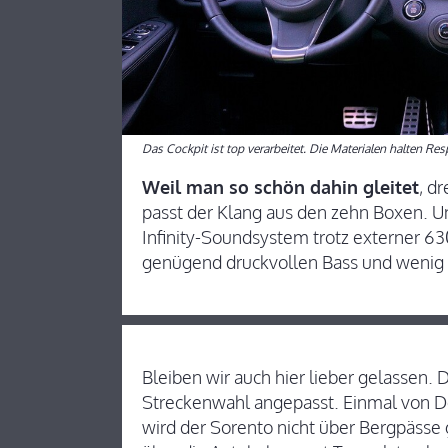
Das Cockpit ist top verarbeitet. Die Materialen halten R
Weil man so schön dahin gleitet
, d
passt der Klang aus den zehn Boxen. Un
Infinity-Soundsystem trotz externer 6
genügend druckvollen Bass und wenig k
Bleiben wir auch hier lieber gelassen.
Streckenwahl angepasst. Einmal von De
wird der Sorento nicht über Bergpässe