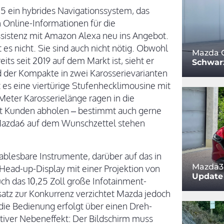
ein hybrides Navigationssystem, das
Online-Informationen für die
sistenz mit Amazon Alexa neu ins Angebot.
es nicht. Sie sind auch nicht nötig. Obwohl
Mazda C
its seit 2019 auf dem Markt ist, sieht er
Schwar
d der Kompakte in zwei Karosserievarianten
es eine viertürige Stufenhecklimousine mit
Meter Karosserielänge ragen in die
ort Kunden abholen – bestimmt auch gerne
n Mazda6 auf dem Wunschzettel stehen
ablesbare Instrumente, darüber auf das in
Mazda3 
Head-up-Display mit einer Projektion von
Update
ch das 10,25 Zoll große Infotainment-
satz zur Konkurrenz verzichtet Mazda jedoch
die Bedienung erfolgt über einen Dreh-
itiver Nebeneffekt: Der Bildschirm muss