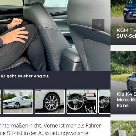
KGM Tiv
SUV-Sc
a3 geht es eher eng zu.
Kia K4
Mexi-Ko
Fans
termaßen nicht. Vorne ist man als Fahrer
me Sitz ist in der Ausstattungsvariante