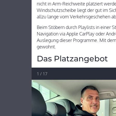
nicht in Arm-Reichweite platziert werd
Windschutzscheibe liegt der gut im Sich
allzu lange vom Verkehrsgeschehen 
Beim Stöbern durch Playlists in einer
Navigation via Apple CarPlay oder Andr
Auslegung dieser Programme. Mit dem 
gewohnt.
Das Platzangebot
1
/
17