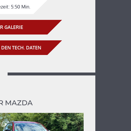
zeit:
5:50 Min.
R GALERIE
 DEN TECH. DATEN
R MAZDA