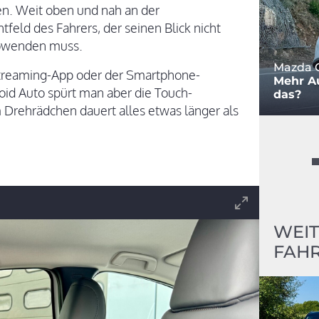
en. Weit oben und nah an der
tfeld des Fahrers, der seinen Blick nicht
abwenden muss.
Mazda C
 Streaming-App oder der Smartphone-
Mehr Au
oid Auto spürt man aber die Touch-
das?
Drehrädchen dauert alles etwas länger als
WEIT
FAHR