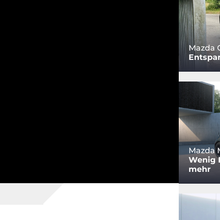
Mazda 
Entspa
Mazda M
Wenig L
mehr