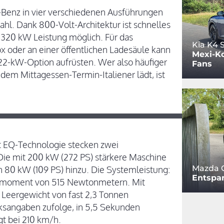
-Benz in vier verschiedenen Ausführungen
ahl. Dank 800-Volt-Architektur ist schnelles
 320 kW Leistung möglich. Für das
Kia K4
 oder an einer öffentlichen Ladesäule kann
Mexi-Ko
22-kW-Option aufrüsten. Wer also häufiger
Fans
em Mittagessen-Termin-Italiener lädt, ist
 EQ-Technologie stecken zwei
ie mit 200 kW (272 PS) stärkere Maschine
Mazda 
n 80 kW (109 PS) hinzu. Die Systemleistung:
Entspa
ehmoment von 515 Newtonmetern. Mit
 Leergewicht von fast 2,3 Tonnen
rksangaben zufolge, in 5,5 Sekunden
gt bei 210 km/h.