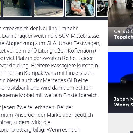
 streckt sich der Neuling um zehn
Cars & 
 Damit ragt er weit in die SUV-Mittelklasse
Teppich
chere Abgrenzung zum GLA. Unser Testwagen,
tet vor dem 540 Liter großen Kofferraum (+
) viel Platz in der zweiten Reihe. Leider
rverkleidung. Breitere Passagiere kuscheln
 erinnert an Kompaktvans mit Einzelsitzen
n bietet auch der Mercedes GLB eine
r Fondsitzbank und wird damit um echten
 bequeme Möbel mit weitem Einstellbereich.
Japan M
Wenn S
 jeden Zweifel erhaben. Bei der
emium-Anspruch der Marke aber deutlich
ühlbar, zudem wirkt die
renbrett arg billig. Wenn es nach