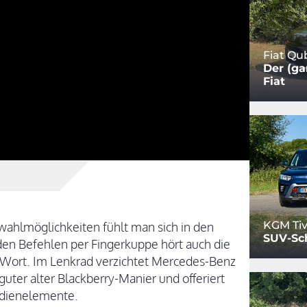
Fiat Qu
Der (ga
Fiat
KGM Tiv
swahlmöglichkeiten fühlt man sich in den
SUV-Sc
den Befehlen per Fingerkuppe hört auch die
 Wort. Im Lenkrad verzichtet Mercedes-Benz
uter alter Blackberry-Manier und offeriert
edienelemente.