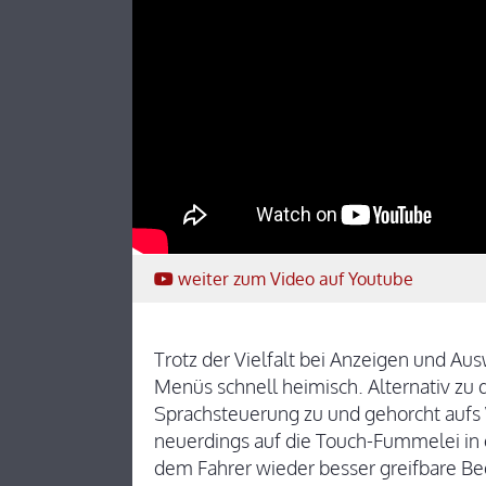
weiter
zum Video
auf Youtube
Trotz der Vielfalt bei Anzeigen und Au
Menüs schnell heimisch. Alternativ zu 
Sprachsteuerung zu und gehorcht aufs
neuerdings auf die Touch-Fummelei in g
dem Fahrer wieder besser greifbare B