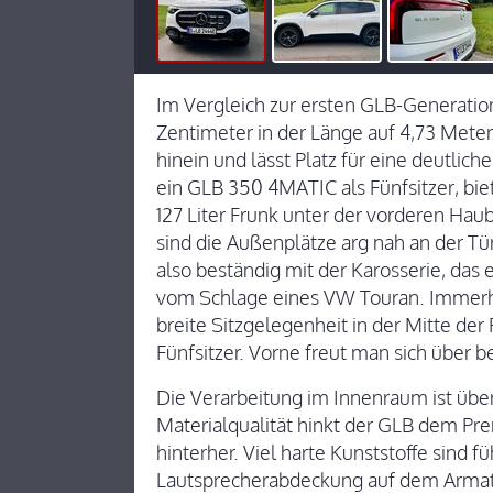
Im Vergleich zur ersten GLB-Generation
Zentimeter in der Länge auf 4,73 Meter.
hinein und lässt Platz für eine deutli
ein GLB 350 4MATIC als Fünfsitzer, bie
127 Liter Frunk unter der vorderen Haube
sind die Außenplätze arg nah an der Tü
also beständig mit der Karosserie, das
vom Schlage eines VW Touran. Immerhi
breite Sitzgelegenheit in der Mitte de
Fünfsitzer. Vorne freut man sich über
Die Verarbeitung im Innenraum ist über
Materialqualität hinkt der GLB dem Pr
hinterher. Viel harte Kunststoffe sind f
Lautsprecherabdeckung auf dem Armatu