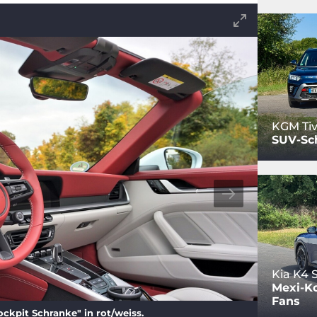
KGM Tiv
SUV-Sc
Kia K4
Mexi-Ko
Fans
ckpit Schranke" in rot/weiss.