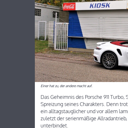
Einer hat zu, der andere macht auf.
Das Geheimnis des Porsche 911 Turbo, S 
Spreizung seines Charakters. Denn trot
ein alltagstauglicher und vor allem l
zuletzt der serienmäßige Allradantrieb,
unterbindet.