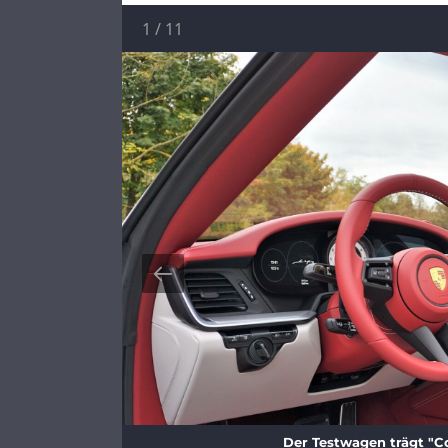
1
/
11
Der Testwagen trägt "Co