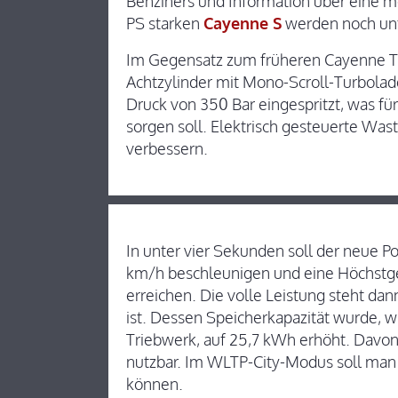
Benziners und Information über eine m
PS starken
Cayenne S
werden noch unt
Im Gegensatz zum früheren Cayenne Tur
Achtzylinder mit Mono-Scroll-Turbolade
Druck von 350 Bar eingespritzt, was fü
sorgen soll. Elektrisch gesteuerte Was
verbessern.
In unter vier Sekunden soll der neue 
km/h beschleunigen und eine Höchstg
erreichen. Die volle Leistung steht d
ist. Dessen Speicherkapazität wurde, w
Triebwerk, auf 25,7 kWh erhöht. Davon
nutzbar. Im WLTP-City-Modus soll man 
können.