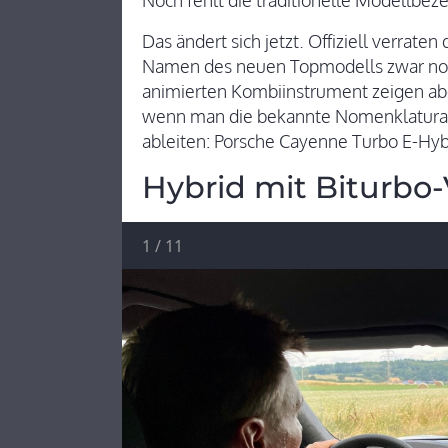
Noch fehlt die traditionelle Modellbez
Das ändert sich jetzt. Offiziell verrat
Namen des neuen Topmodells zwar noch
animierten Kombiinstrument zeigen abe
wenn man die bekannte Nomenklatura 
ableiten: Porsche Cayenne Turbo E-Hyb
Hybrid mit Biturbo
1
/
11