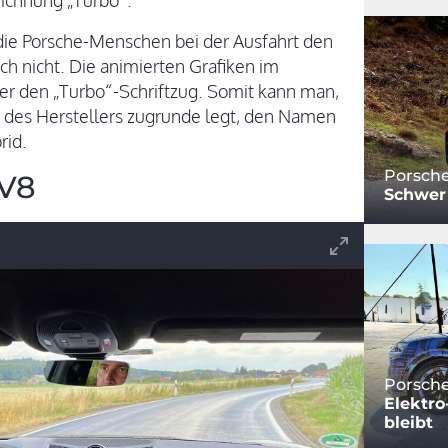
eichnung „Turbo“.
en die Porsche-Menschen bei der Ausfahrt den
 nicht. Die animierten Grafiken im
r den „Turbo“-Schriftzug. Somit kann man,
des Herstellers zugrunde legt, den Namen
rid.
Porsch
-V8
Schwer
Porsche
Elektr
bleibt