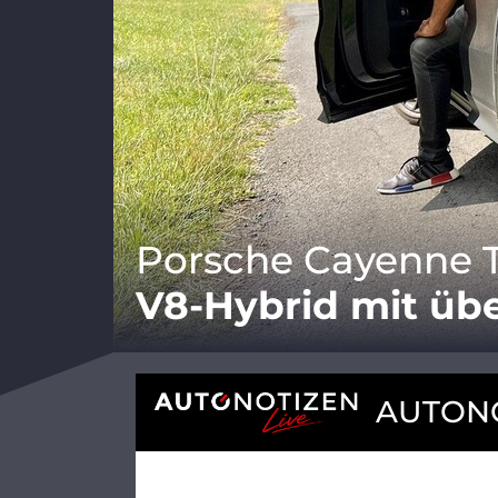
Porsche Cayenne T
V8-Hybrid mit üb
AUTONO