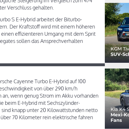
ögliche Steigerung im Vergleich zum 474
er Verschluss gehalten.
bo S E-Hybrid arbeitet der Biturbo-
rn. Der Kraftstoff wird mit einem höheren
r einen effizienteren Umgang mit dem Sprit
tegates sollen das Ansprechverhalten
KGM Tiv
SUV-Sc
Porsche Cayenne Turbo E-Hybrid auf 100
eschwindigkeit von über 290 km/h
ann an, wenn genug Strom im Akku vorhanden
ie beim E-Hybrid mit Sechszylinder-
Kia K4
 sind knapp unter 20 Kilowattstunden netto
Mexi-Ko
über 70 Kilometer rein elektrische fahren
Fans