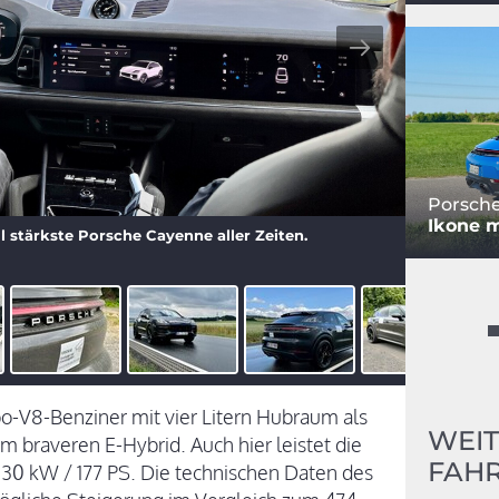
Porsche
Ikone m
l stärkste Porsche Cayenne aller Zeiten.
o-V8-Benziner mit vier Litern Hubraum als
WEIT
 braveren E-Hybrid. Auch hier leistet die
FAHR
0 kW / 177 PS. Die technischen Daten des