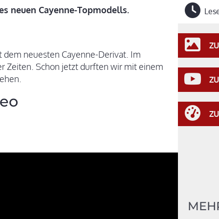
es neuen Cayenne-Topmodells.
Lese
ZU
it dem neuesten Cayenne-Derivat. Im
er Zeiten. Schon jetzt durften wir mit einem
gehen.
ZU
deo
ZU
MEH