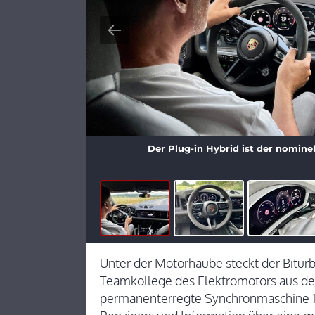
Der Plug-in Hybrid ist der nominel
Unter der Motorhaube steckt der Biturb
Teamkollege des Elektromotors aus dem
permanenterregte Synchronmaschine 13