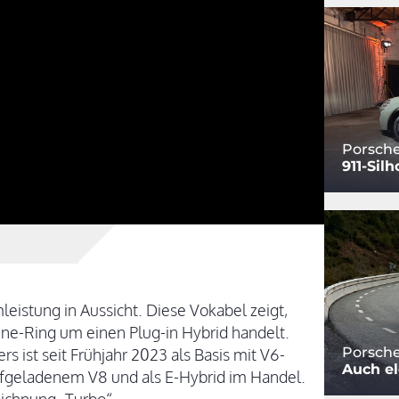
Porsche
911-Sil
leistung in Aussicht. Diese Vokabel zeigt,
ne-Ring um einen Plug-in Hybrid handelt.
Porsche
s ist seit Frühjahr 2023 als Basis mit V6-
Auch el
ufgeladenem V8 und als E-Hybrid im Handel.