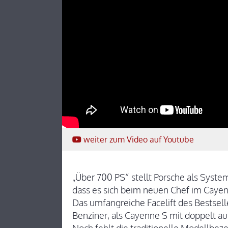
weiter
zum Video
auf Youtube
„Über 700 PS“ stellt Porsche als System
dass es sich beim neuen Chef im Cayen
Das umfangreiche Facelift des Bestseller
Benziner, als Cayenne S mit doppelt a