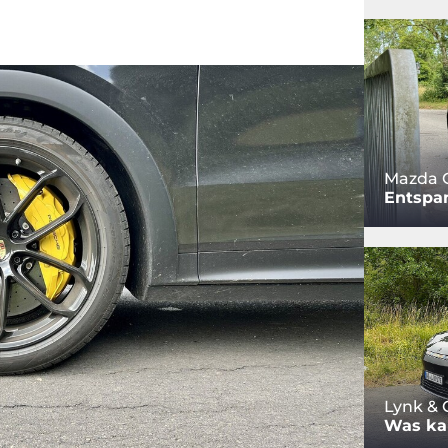
Mazda 
Entspa
Lynk & 
Was ka