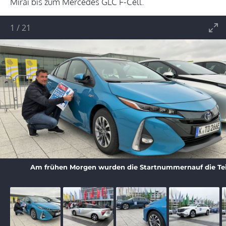
Mirai bis zum Mercedes GLC F-Cell.
1
/
21
Am frühen Morgen wurden die Startnummernauf die Teil