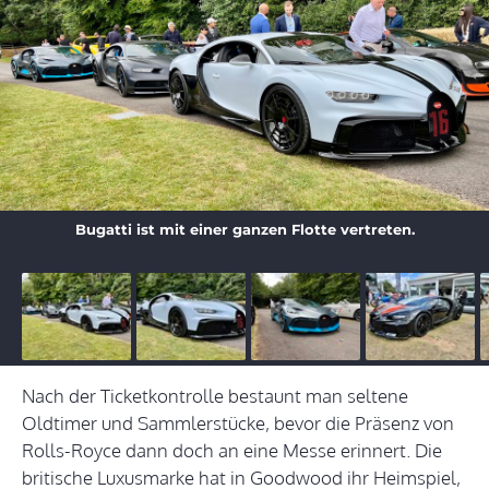
Bugatti ist mit einer ganzen Flotte vertreten.
Nach der Ticketkontrolle bestaunt man seltene
Oldtimer und Sammlerstücke, bevor die Präsenz von
Rolls-Royce dann doch an eine Messe erinnert. Die
britische Luxusmarke hat in Goodwood ihr Heimspiel,