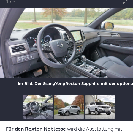
1
/
3
Im Bild: Der SsangYongRexton Sapphire mit der option
Für den Rexton Noblesse
wird die Ausstattung mit