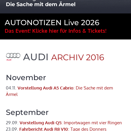
Die Sache mit dem Ärmel
AUTONOTIZEN Live 2026
Das Event! Klicke hier für Infos & Tickets!
AUDI
ARCHIV 2016
November
04.11.
Vorstellung Audi A5 Cabrio
: Die Sache mit dem
Ärmel
September
29.09.
Vorstellung Audi Q5
: Importwagen mit vier Ringen
23.09.
Fahrbericht Audi R8 V10
: Tage des Donners