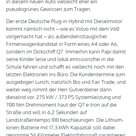
in diesem neuen Auto vielleicht eher ein
pseudogrünes Gewissen zum Tragen.
Der erste Deutsche Plug-in Hybrid mit Dieselmotor
kommt nämlich nicht – wie es Volvo mit dem V60
vorgemacht hat – als außendiensttauglicher
Firmenwagenkandidat in Form eines A4 oder A6,
sondern im Dickschiff Q7. Immerhin kann Papi damit
seine Kinder leise und lokal emissionsfrei in die
Schule fahren und schafft es vielleicht noch mit den
letzten Elektronen ins Büro. Die Kundentermine zum
ausgiebigen Lunch, natürlich Bio und Fair Trade, und
weiter weg nimmt der Herr Gutverdiener dann
dieselnd vor. 275 kW / 373 PS Systemleistung und
700 Nm Drehmoment haut der Q7 e-tron auf die
Straße und will in 6,2 Sekunden auf
Landstraßentempo 100 beschleunigen. Die Lithium-
Ionen-Batterie mit 17,3 kWh Kapazität soll dabei
genormte 56 Kilometer Elektrofahrspaß garantieren