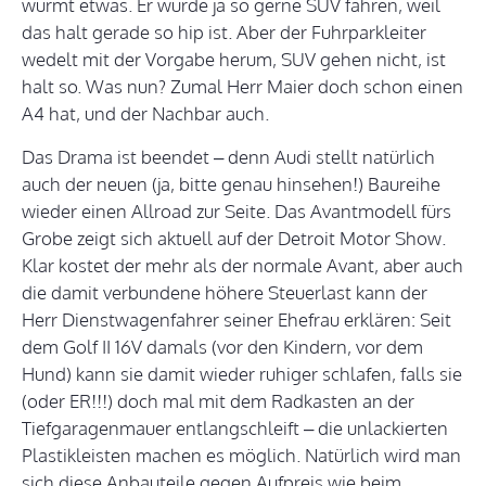
wurmt etwas. Er würde ja so gerne SUV fahren, weil
das halt gerade so hip ist. Aber der Fuhrparkleiter
wedelt mit der Vorgabe herum, SUV gehen nicht, ist
halt so. Was nun? Zumal Herr Maier doch schon einen
A4 hat, und der Nachbar auch.
Das Drama ist beendet – denn Audi stellt natürlich
auch der neuen (ja, bitte genau hinsehen!) Baureihe
wieder einen Allroad zur Seite. Das Avantmodell fürs
Grobe zeigt sich aktuell auf der Detroit Motor Show.
Klar kostet der mehr als der normale Avant, aber auch
die damit verbundene höhere Steuerlast kann der
Herr Dienstwagenfahrer seiner Ehefrau erklären: Seit
dem Golf II 16V damals (vor den Kindern, vor dem
Hund) kann sie damit wieder ruhiger schlafen, falls sie
(oder ER!!!) doch mal mit dem Radkasten an der
Tiefgaragenmauer entlangschleift – die unlackierten
Plastikleisten machen es möglich. Natürlich wird man
sich diese Anbauteile gegen Aufpreis wie beim