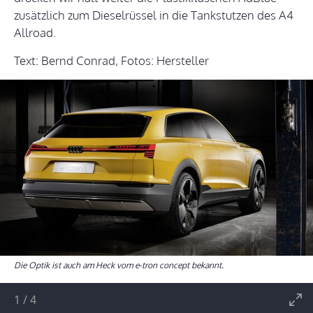
zusätzlich zum Dieselrüssel in die Tankstutzen des A4
Allroad.
Text: Bernd Conrad, Fotos: Hersteller
Die Optik ist auch am Heck vom e-tron concept bekannt.
1
/
4