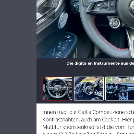
Die digitalen Instrumente aus de
Innen trägt die Giulia Competizione s
Kontrastnähten, auch am Cockpit. Hier 
Multifunktionslenkrad jetzt die vom To