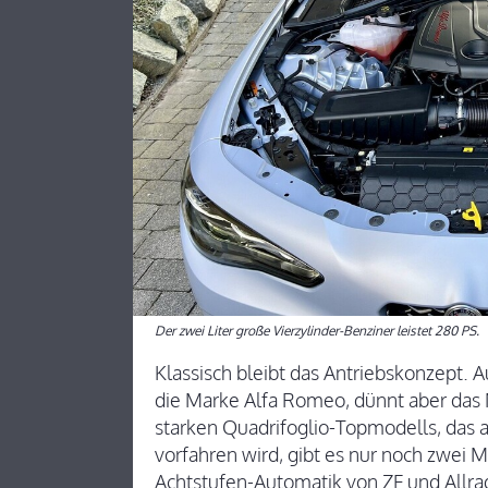
Der zwei Liter große Vierzylinder-Benziner leistet 280 PS.
Klassisch bleibt das Antriebskonzept. Au
die Marke Alfa Romeo, dünnt aber das 
starken Quadrifoglio-Topmodells, das 
vorfahren wird, gibt es nur noch zwei M
Achtstufen-Automatik von ZF und Allra