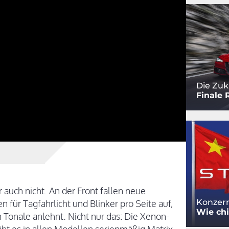
Die Zuk
Finale 
r auch nicht. An der Front fallen neue
Konzern
 für Tagfahrlicht und Blinker pro Seite auf,
Wie chi
 Tonale anlehnt. Nicht nur das: Die Xenon-