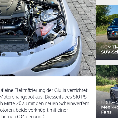
KGM Tiv
SUV-Sc
f eine Elektrifizierung der Giulia verzichtet
Motorenangebot aus. Diesseits des 510 PS
Kia K4
ab Mitte 2023 mit den neuen Scheinwerfern
Mexi-Ko
otoren, beide verknüpft mit einer
Fans
dantrieb (Q4 genannt).