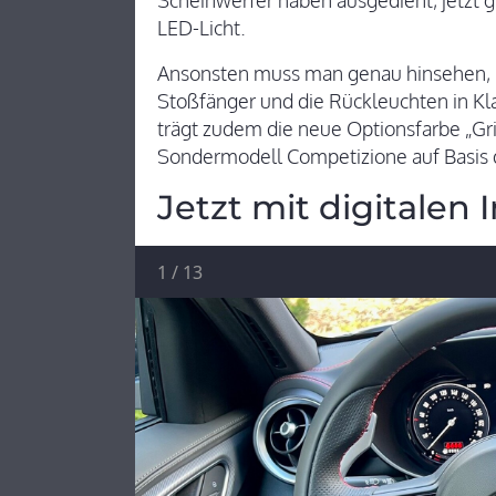
Scheinwerfer haben ausgedient, jetzt g
LED-Licht.
Ansonsten muss man genau hinsehen, 
Stoßfänger und die Rückleuchten in Kl
trägt zudem die neue Optionsfarbe „Gri
Sondermodell Competizione auf Basis d
Jetzt mit digitalen
1
/
13