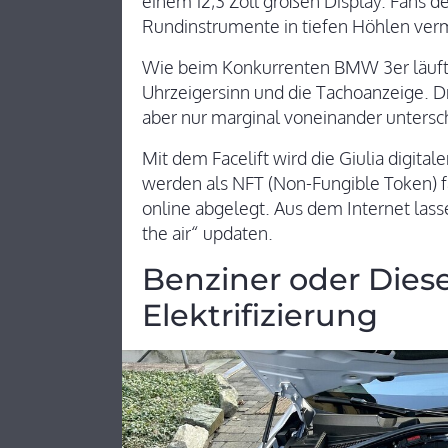
einem 12,3 Zoll großen Display. Fans de
Rundinstrumente in tiefen Höhlen ver
Wie beim Konkurrenten BMW 3er läuft
Uhrzeigersinn und die Tachoanzeige. Dre
aber nur marginal voneinander untersc
Mit dem Facelift wird die Giulia digital
werden als NFT (Non-Fungible Token) f
online abgelegt. Aus dem Internet lass
the air“ updaten.
Benziner oder Dies
Elektrifizierung