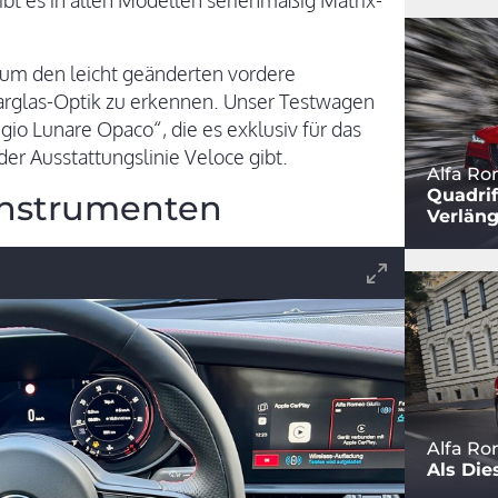
ibt es in allen Modellen serienmäßig Matrix-
um den leicht geänderten vordere
arglas-Optik zu erkennen. Unser Testwagen
gio Lunare Opaco“, die es exklusiv für das
er Ausstattungslinie Veloce gibt.
Alfa Ro
Quadri
 Instrumenten
Verlän
Alfa Ro
Als Die