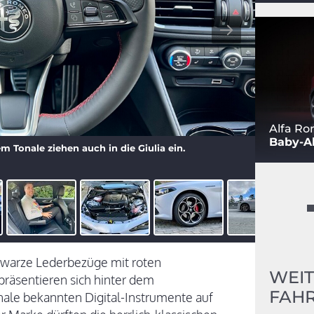
Alfa Ro
Baby-Al
m Tonale ziehen auch in die Giulia ein.
chwarze Lederbezüge mit roten
WEIT
präsentieren sich hinter dem
FAHR
nale bekannten Digital-Instrumente auf