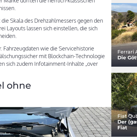
r Marke dürften die herrlich-klassischen
missen.
 die Skala des Drehzahlmessers gegen den
i Layouts lassen sich einstellen, die sich
heiden.
er. Fahrzeugdaten wie die Servicehistorie
Ferrari 
älschungssicher mit Blockchain-Technologie
Die Göt
en sich zudem Infotainment-Inhalte „over
el ohne
Fiat Qu
Der (ga
Fiat