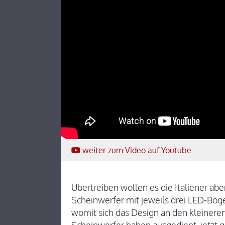
weiter
zum Video
auf Youtube
Übertreiben wollen es die Italiener abe
Scheinwerfer mit jeweils drei LED-Bögen
womit sich das Design an den kleineren