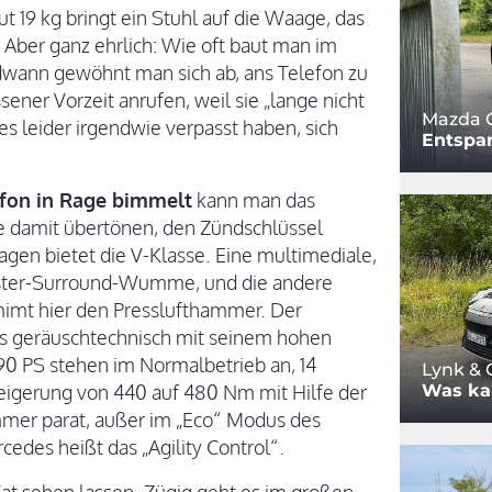
t 19 kg bringt ein Stuhl auf die Waage, das
. Aber ganz ehrlich: Wie oft baut man im
ndwann gewöhnt man sich ab, ans Telefon zu
ner Vorzeit anrufen, weil sie „lange nicht
Mazda 
s leider irgendwie verpasst haben, sich
Entspa
efon in Rage bimmelt
kann man das
e damit übertönen, den Zündschlüssel
en bietet die V-Klasse. Eine multimediale,
ster-Surround-Wumme, und die andere
imt hier den Presslufthammer. Der
s geräuschtechnisch mit seinem hohen
190 PS stehen im Normalbetrieb an, 14
Lynk & 
Was ka
eigerung von 440 auf 480 Nm mit Hilfe der
mmer parat, außer im „Eco“ Modus des
cedes heißt das „Agility Control“.