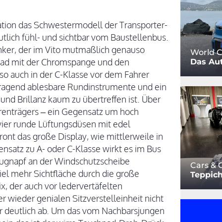
ration das Schwestermodell der Transporter-
utlich fühl- und sichtbar vom Baustellenbus.
inker, der im Vito mutmaßlich genauso
World C
krad mit der Chromspange und den
Das Aut
 auch in der C-Klasse vor dem Fahrer
orragend ablesbare Rundinstrumente und ein
 und Brillanz kaum zu übertreffen ist. Über
enträgers – ein Gegensatz um hoch
 vier runde Lüftungsdüsen mit edel
ront das große Display, wie mittlerweile in
nsatz zu A- oder C-Klasse wirkt es im Bus
Saugnapf an der Windschutzscheibe
Cars & 
viel mehr Sichtfläche durch die große
Teppich
, der auch vor ledervertäfelten
wieder genialen Sitzverstelleinheit nicht
der deutlich ab. Um das vom Nachbarsjungen