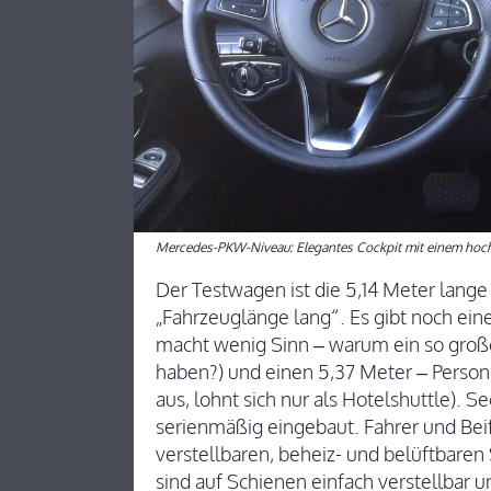
Mercedes-PKW-Niveau: Elegantes Cockpit mit einem hoch
Der Testwagen ist die 5,14 Meter lange 
„Fahrzeuglänge lang“. Es gibt noch eine
macht wenig Sinn – warum ein so groß
haben?) und einen 5,37 Meter – Persone
aus, lohnt sich nur als Hotelshuttle). S
serienmäßig eingebaut. Fahrer und Beifa
verstellbaren, beheiz- und belüftbaren
sind auf Schienen einfach verstellbar 