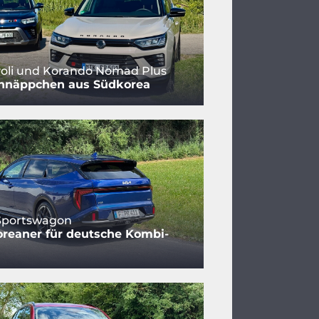
oli und Korando Nomad Plus
hnäppchen aus Südkorea
 Sportswagon
reaner für deutsche Kombi-