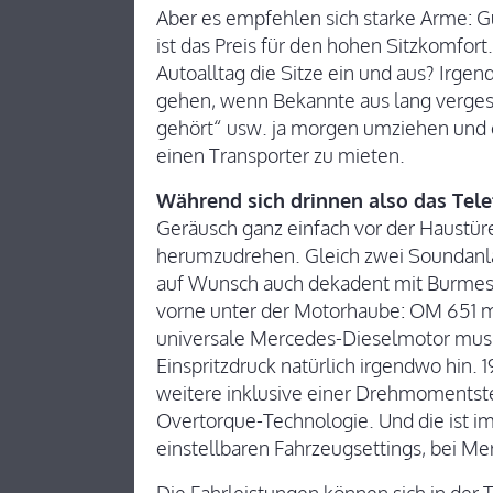
Aber es empfehlen sich starke Arme: Gu
ist das Preis für den hohen Sitzkomfort
Autoalltag die Sitze ein und aus? Irge
gehen, wenn Bekannte aus lang vergesse
gehört“ usw. ja morgen umziehen und e
einen Transporter zu mieten.
Während sich drinnen also das Tel
Geräusch ganz einfach vor der Haustür
herumzudrehen. Gleich zwei Soundanlag
auf Wunsch auch dekadent mit Burme
vorne unter der Motorhaube: OM 651 m
universale Mercedes-Dieselmotor mus
Einspritzdruck natürlich irgendwo hin. 
weitere inklusive einer Drehmomentst
Overtorque-Technologie. Und die ist i
einstellbaren Fahrzeugsettings, bei Mer