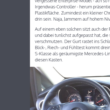
vergessene Enterprise-Model - ach so n
Irgendwas-Controller - herum präsentier
Plastikfläche. Zumindest ein kleiner C
drin sein. Naja, Jammern auf hohem Ni
Auf einem eben solchen sitzt auch der
und dabei tunlichst aufgepasst hat, die 
verschmutzen. Der Gurt rastet ins Schl
Blick-, Riech- und Fühltest kommt drei
S-Klasse als geräumigste Mercedes-Lim
diesen Kasten.