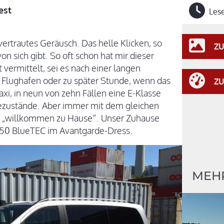
est
Lese
vertrautes Geräusch. Das helle Klicken, so
ZU
n sich gibt. So oft schon hat mir dieser
ermittelt, sei es nach einer langen
Flughafen oder zu später Stunde, wenn das
ZU
axi, in neun von zehn Fällen eine E-Klasse
gezustände. Aber immer mit dem gleichen
Dir „willkommen zu Hause“. Unser Zuhause
250 BlueTEC im Avantgarde-Dress.
MEH