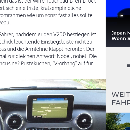
ein das ist der wirre Touchpad-Dreh-Drück-
t sich eine triste, kratzempfindliche
hromrahmen wie um sonst fast alles sollte
veau.
Japan M
 Fahrer, nachdem er den V250 bestiegen ist
Wenn S
schick leuchtende Einstiegsleiste nicht zu
oss und die Armlehne klappt herunter. Der
mal zur gleichen Antwort: Nobel, nobel! Die
ousine? Pustekuchen, "V-orhang" auf für
WEIT
FAHR