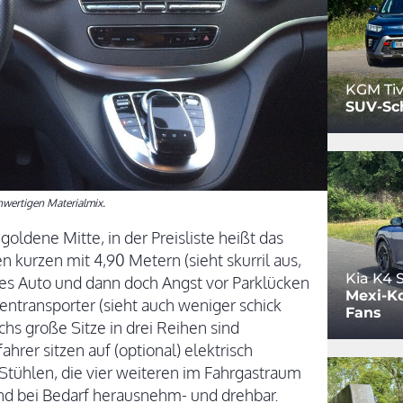
KGM Tiv
SUV-Sc
wertigen Materialmix.
goldene Mitte, in der Preisliste heißt das
n kurzen mit 4,90 Metern (sieht skurril aus,
Kia K4
es Auto und dann doch Angst vor Parklücken
Mexi-Ko
ntransporter (sieht auch weniger schick
Fans
echs große Sitze in drei Reihen sind
hrer sitzen auf (optional) elektrisch
 Stühlen, die vier weiteren im Fahrgastraum
und bei Bedarf herausnehm- und drehbar.