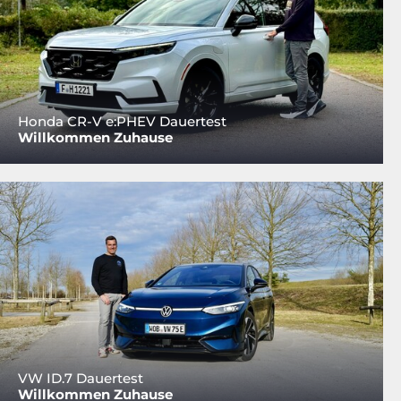
Honda CR-V e:PHEV Dauertest
Willkommen Zuhause
VW ID.7 Dauertest
Willkommen Zuhause