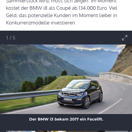
Sammlerstück wird, muss sich zeigen. Im Moment
kostet der BMW i8 als Coupé ab 134.000 Euro. Viel
Geld, das potenzielle Kunden im Moment lieber in
Konkurrenzmodelle investieren.
1
/
5
Der BMW i3 bekam 2017 ein Facelift.