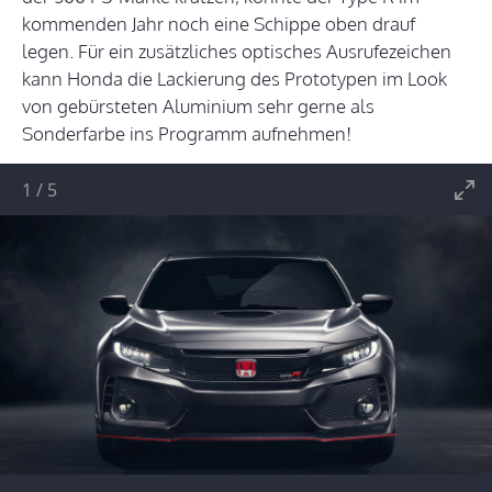
kommenden Jahr noch eine Schippe oben drauf
legen. Für ein zusätzliches optisches Ausrufezeichen
kann Honda die Lackierung des Prototypen im Look
von gebürsteten Aluminium sehr gerne als
Sonderfarbe ins Programm aufnehmen!
1
/
5