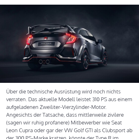
Über die technische Ausrüstung wird noch nichts
verraten. Das aktuelle Modell leistet 310 PS aus einem
aufgeladenen Zweiliter-Vierzylinder-Motor.
Angesichts der Tatsache, dass mittlerweile zivilere
(sagen wir ruhig profanere) Mitbewerber wie Seat
Leon Cupra oder gar der VW Golf GTI als Clubsport ab
der 300 PS-Marke kratzen, könnte der Type R im