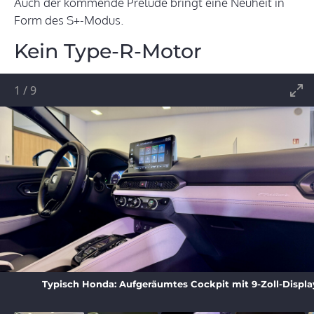
Auch der kommende Prelude bringt eine Neuheit in
Form des S+-Modus.
Kein Type-R-Motor
1
/
9
Typisch Honda: Aufgeräumtes Cockpit mit 9-Zoll-Displa