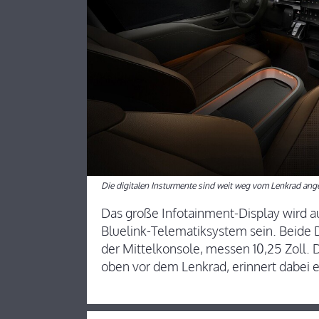
Die digitalen Insturmente sind weit weg vom Lenkrad ang
Das große Infotainment-Display wird a
Bluelink-Telematiksystem sein. Beide D
der Mittelkonsole, messen 10,25 Zoll. 
oben vor dem Lenkrad, erinnert dabei e