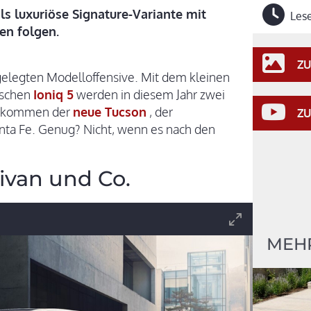
ls luxuriöse Signature-Variante mit
Lese
en folgen.
ZU
ngelegten Modelloffensive. Mit dem kleinen
ischen
Ioniq 5
werden in diesem Jahr zwei
zu kommen der
neue Tucson
, der
ZU
anta Fe. Genug? Nicht, wenn es nach den
ivan und Co.
MEH