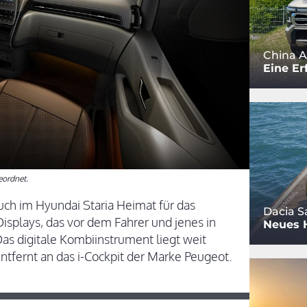
China A
Eine Er
eordnet.
uch im Hyundai Staria Heimat für das
Dacia S
isplays, das vor dem Fahrer und jenes in
Neues 
Das digitale Kombiinstrument liegt weit
ntfernt an das i-Cockpit der Marke Peugeot.