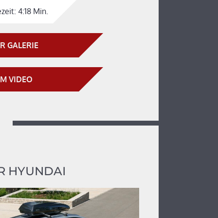
zeit:
4:18 Min.
R GALERIE
M VIDEO
R HYUNDAI