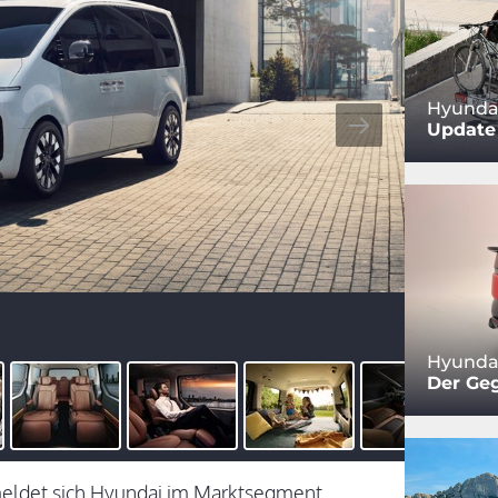
Hyundai
Update 
Hyundai
Der Ge
 meldet sich Hyundai im Marktsegment