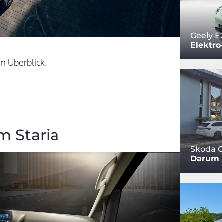
Geely E
Elektro
m Überblick:
m Staria
Skoda O
Darum w