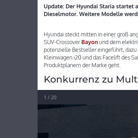
Update: Der Hyundai Staria startet a
Dieselmotor. Weitere Modelle werd
Hyundai steckt mitten in einer groß a
SUV-Crossover
Bayon
und dem elektr
potenzielle Bestseller eingeführt, da
Kleinwagen i20 und das Facelift des S
Produktplanern der Marke geht.
Konkurrenz zu Mult
1
/
20