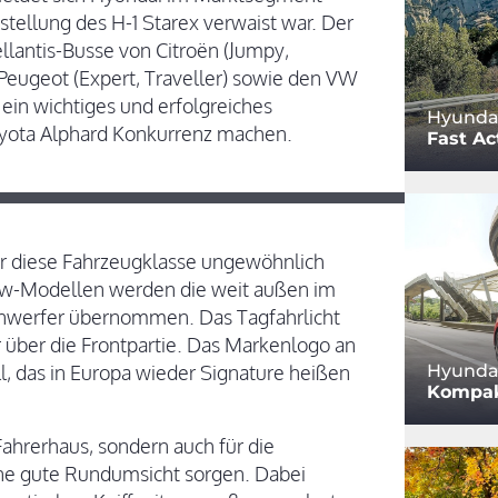
tellung des H-1 Starex verwaist war. Der
llantis-Busse von Citroën (Jumpy,
d Peugeot (Expert, Traveller) sowie den VW
a ein wichtiges und erfolgreiches
Hyundai
oyota Alphard Konkurrenz machen.
Fast Ac
ür diese Fahrzeugklasse ungewöhnlich
Pkw-Modellen werden die weit außen im
nwerfer übernommen. Das Tagfahrlicht
r über die Frontpartie. Das Markenlogo an
l, das in Europa wieder Signature heißen
Hyundai
Kompak
 Fahrerhaus, sondern auch für die
ine gute Rundumsicht sorgen. Dabei