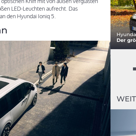
 optischen Kniff mit von außen verglasten
oßen LED-Leuchten aufrecht. Das
an den Hyundai Ioniq 5.
an
Hyundai
Der grö
WEIT