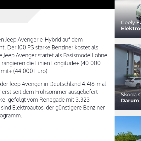
Geely E
Elektro
den Jeep Avenger e-Hybrid auf dem
t. Der 100 PS starke Benziner kostet als
he Jeep Avenger startet als Basismodell ohne
rangieren die Linien Longitude+ (40.000
mmit+ (44.000 Euro).
 der Jeep Avenger in Deutschland 4.416-mal
r erst seit dem Frühsommer ausgeliefert
Skoda O
arke, gefolgt vom Renegade mit 3.323
Darum w
ind Elektroautos, der günstigere Benziner
Programm.