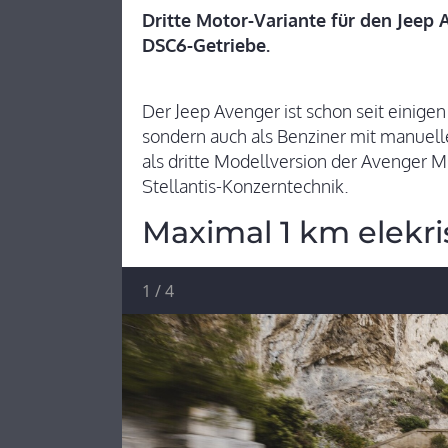
Dritte Motor-Variante für den Jeep A
DSC6-Getriebe.
Der Jeep Avenger ist schon seit einige
sondern auch als Benziner mit manuell
als dritte Modellversion der Avenger M
Stellantis-Konzerntechnik.
Maximal 1 km elekri
1
/
4