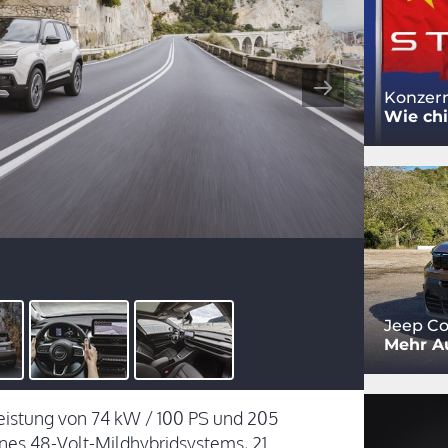
Konzern
Wie chi
Jeep Co
Mehr Au
 Leistung von 74 kW / 100 PS und 205
es 48-Volt-Mildhybridsystems, 21