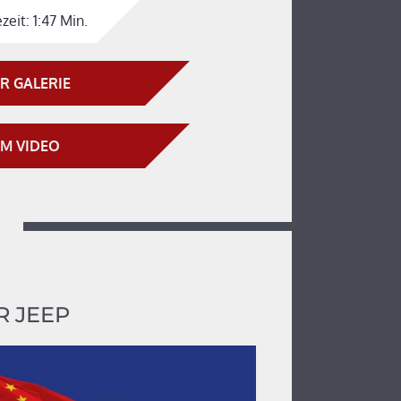
zeit:
1:47 Min.
R GALERIE
M VIDEO
 JEEP