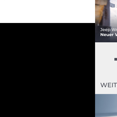
Jeep Wr
Neuer 
WEIT