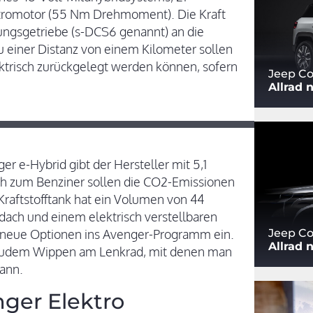
romotor (55 Nm Drehmoment). Die Kraft
ngsgetriebe (s-DCS6 genannt) an die
u einer Distanz von einem Kilometer sollen
ektrisch zurückgelegt werden können, sofern
Jeep Co
Allrad 
 e-Hybrid gibt der Hersteller mit 5,1
ich zum Benziner sollen die CO2-Emissionen
 Kraftstofftank hat ein Volumen von 44
ach und einem elektrisch verstellbaren
n neue Optionen ins Avenger-Programm ein.
Jeep Co
Allrad 
d zudem Wippen am Lenkrad, mit denen man
ann.
nger Elektro