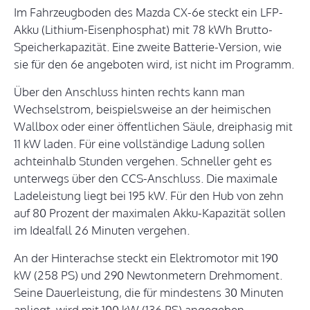
Im Fahrzeugboden des Mazda CX-6e steckt ein LFP-
Akku (Lithium-Eisenphosphat) mit 78 kWh Brutto-
Speicherkapazität. Eine zweite Batterie-Version, wie
sie für den 6e angeboten wird, ist nicht im Programm.
Über den Anschluss hinten rechts kann man
Wechselstrom, beispielsweise an der heimischen
Wallbox oder einer öffentlichen Säule, dreiphasig mit
11 kW laden. Für eine vollständige Ladung sollen
achteinhalb Stunden vergehen. Schneller geht es
unterwegs über den CCS-Anschluss. Die maximale
Ladeleistung liegt bei 195 kW. Für den Hub von zehn
auf 80 Prozent der maximalen Akku-Kapazität sollen
im Idealfall 26 Minuten vergehen.
An der Hinterachse steckt ein Elektromotor mit 190
kW (258 PS) und 290 Newtonmetern Drehmoment.
Seine Dauerleistung, die für mindestens 30 Minuten
anliegt, wird mit 100 kW (136 PS) angegeben.